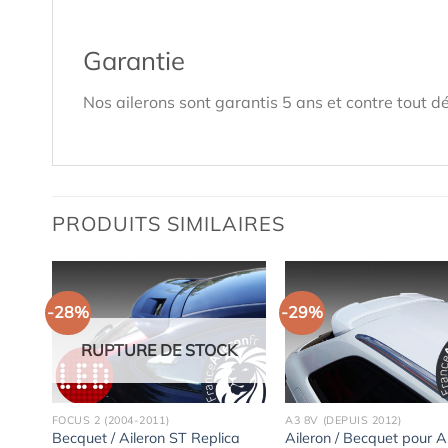
Garantie
Nos ailerons sont garantis 5 ans et contre tout dé
PRODUITS SIMILAIRES
-28%
-29%
RUPTURE DE STOCK
FOCUS 2 (2004-2011)
A3 8V (DEPUIS 2012)
yle
Becquet / Aileron ST Replica
Aileron / Becquet pour 