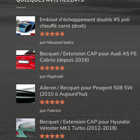
Embout d'échappement double #5 poli
chauffé carré (droit)
Note
5
sur
par Mouaad bakiz
5
Becquet / Extension CAP pour Audi A5 F5
Cabrio (depuis 2016)
Note
5
sur
par Raphaël
5
Aileron / Becquet pour Peugeot 508 SW
(2010 à Aujourd'hui)
Note
5
sur
par Fabrice
5
Becquet / Extension CAP pour Hyundai
Veloster MK1 Turbo (2012-2018)