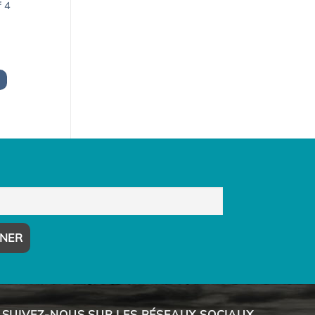
f 4
x
uel
:
3,00€.
SUIVEZ-NOUS SUR LES RÉSEAUX SOCIAUX