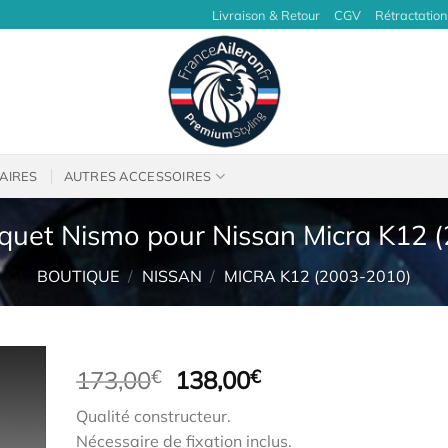
Livraison & Retour
CGV
Rétractation
AIRES
AUTRES ACCESSOIRES
cquet Nismo pour Nissan Micra K12 
BOUTIQUE
/
NISSAN
/
MICRA K12 (2003-2010)
Le
Le
173,00
€
138,00
€
prix
prix
Qualité constructeur.
initial
actuel
Nécessaire de fixation inclus.