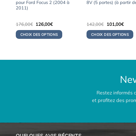
pour Ford Focus 2 (2004 à
8V (5 portes) (à partir 
2011)
Le
Le
Le
Le
176,00
€
126,00
€
142,00
€
101,00
€
prix
prix
prix
prix
initial
actuel
initial
actuel
CHOIX DES OPTIONS
CHOIX DES OPTIONS
était :
est :
était :
est :
176,00€.
126,00€.
142,00€.
101,0
New
Restez informés 
et profitez des pr
QUELQUES AVIS RÉCENTS