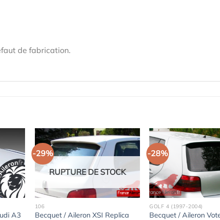
faut de fabrication.
-29%
-28%
RUPTURE DE STOCK
106
GOLF 4 (1997-2004)
Audi A3
Becquet / Aileron XSI Replica
Becquet / Aileron Vot