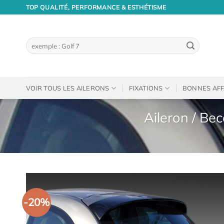
Passer
TOP QUALITÉ, PERFORMANCE & ESTHÉTISME
au
contenu
Recherche
pour :
VOIR TOUS LES AILERONS
FIXATIONS
BONNES AFF
Aileron / Be
-20%