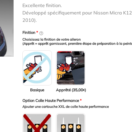
était :
est :
Excellente finition.
173,00€.
138,00€.
Développé spécifiquement pour Nissan Micra K12
2010).
Finition
*
Choisissez la finition de votre aileron
(Apprêt = apprêt garnissant, première étape de préparation à la peint
Basique
Apprêté (
35,00
)
€
Option Colle Haute Performance
*
Ajouter une cartouche XXL de colle haute performance