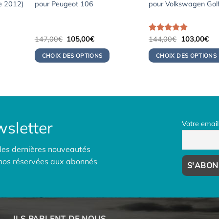
de 2012)
pour Peugeot 106
pour Volkswagen Gol
Le
Le
Le
Le
147,00
€
105,00
€
Note
144,00
5.00
€
103,00
€
prix
prix
prix
pri
sur 5
initial
actuel
initial
act
CHOIX DES OPTIONS
CHOIX DES OPTIONS
était :
est :
était :
est 
0€.
147,00€.
105,00€.
144,00€.
10
sletter
Votre email
des dernières nouveautés
omos réservées aux abonnés
ILS PARLENT DE NOUS