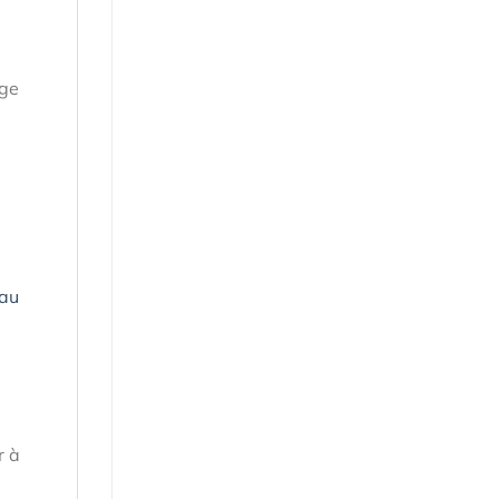
age
 au
r à