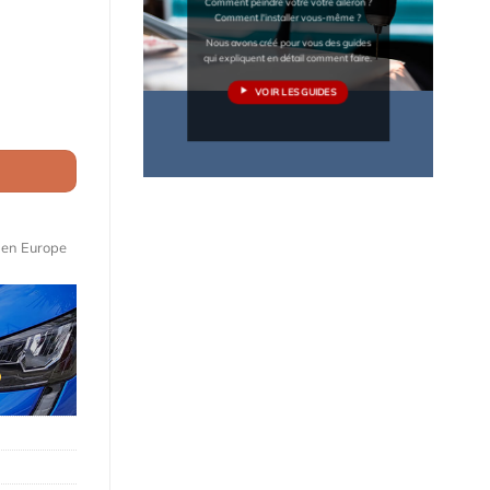
Comment peindre votre votre aileron ?
Comment l'installer vous-même ?
Nous avons créé pour vous des guides
qui expliquent en détail comment faire.
VOIR LES GUIDES
 K12 (2002 - 2010)
e en Europe