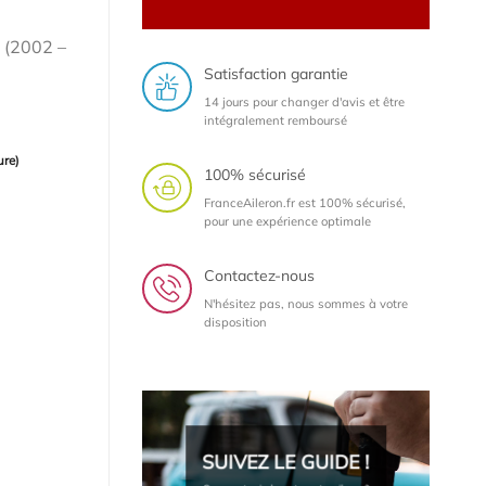
 (2002 –
Satisfaction garantie
14 jours pour changer d'avis et être
intégralement remboursé
ure)
100% sécurisé
FranceAileron.fr est 100% sécurisé,
pour une expérience optimale
Contactez-nous
N'hésitez pas, nous sommes à votre
disposition
SUIVEZ LE GUIDE !