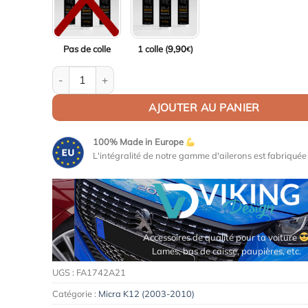
Pas de colle
1 colle (
9,90
)
€
quantité de Aileron / Becquet Nismo pour Nissan Micra
AJOUTER AU PANIER
100% Made in Europe
L'intégralité de notre gamme d'ailerons est fabriqué
Maquettes de moteurs Premium
UGS :
FA1742A21
Catégorie :
Micra K12 (2003-2010)