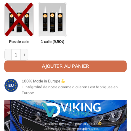
Pas de colle
1 colle (
9,90
)
€
quantité de Aileron / Becquet GSport pour Opel Corsa F Boite A
AJOUTER AU PANIER
100% Made in Europe
L'intégralité de notre gamme d'ailerons est fabriquée en
Europe
soires de qualité pour ta voiture
Maquett
s, bas de caisse, paupières, etc.