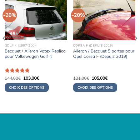
-28%
-20%
GOLF 4 (1997-2004)
CORSA F (DEPUIS 2019)
Becquet / Aileron Votex Replica
Aileron / Becquet 5 portes pour
pour Volkswagen Golf 4
Opel Corsa F (Depuis 2019)
Le
Le
Le
Le
Note
144,00
5.00
€
103,00
€
131,00
€
105,00
€
prix
prix
prix
prix
sur 5
initial
actuel
initial
actuel
CHOIX DES OPTIONS
CHOIX DES OPTIONS
était :
est :
était :
est :
144,00€.
103,00€.
131,00€.
105,00€.