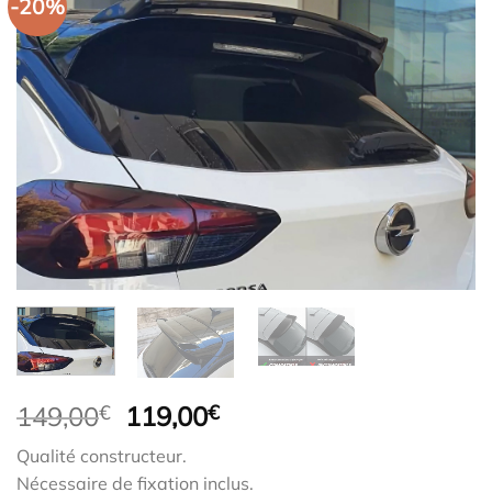
-20%
Le
Le
149,00
€
119,00
€
prix
prix
Qualité constructeur.
initial
actuel
Nécessaire de fixation inclus.