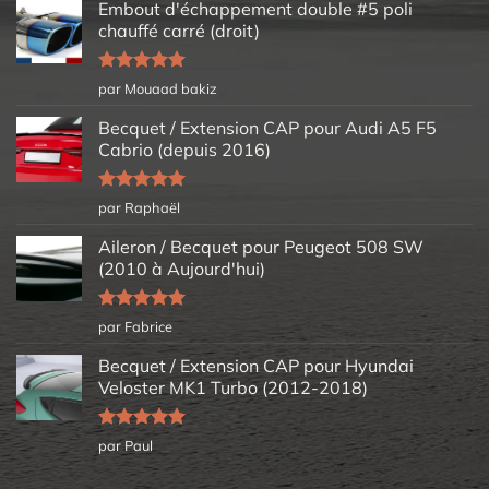
Embout d'échappement double #5 poli
chauffé carré (droit)
Note
5
sur
par Mouaad bakiz
5
Becquet / Extension CAP pour Audi A5 F5
Cabrio (depuis 2016)
Note
5
sur
par Raphaël
5
Aileron / Becquet pour Peugeot 508 SW
(2010 à Aujourd'hui)
Note
5
sur
par Fabrice
5
Becquet / Extension CAP pour Hyundai
Veloster MK1 Turbo (2012-2018)
Note
5
sur
par Paul
5