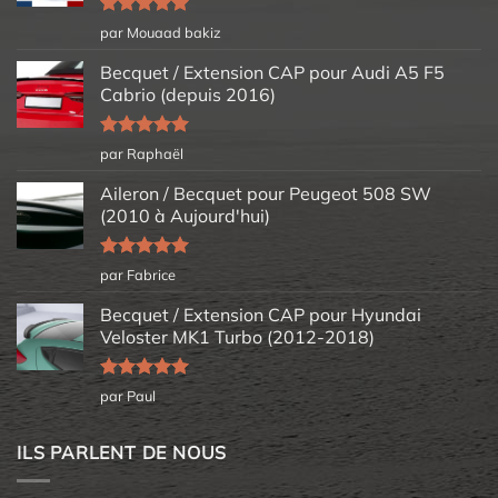
Note
5
sur
par Mouaad bakiz
5
Becquet / Extension CAP pour Audi A5 F5
Cabrio (depuis 2016)
Note
5
sur
par Raphaël
5
Aileron / Becquet pour Peugeot 508 SW
(2010 à Aujourd'hui)
Note
5
sur
par Fabrice
5
Becquet / Extension CAP pour Hyundai
Veloster MK1 Turbo (2012-2018)
Note
5
sur
par Paul
5
ILS PARLENT DE NOUS