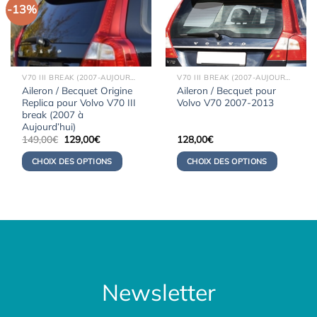
-13%
V70 III BREAK (2007-AUJOURD'HUI)
V70 III BREAK (2007-AUJOURD'HUI)
Aileron / Becquet Origine
Aileron / Becquet pour
Replica pour Volvo V70 III
Volvo V70 2007-2013
break (2007 à
Aujourd’hui)
Le
Le
149,00
€
129,00
€
128,00
€
prix
prix
initial
actuel
CHOIX DES OPTIONS
CHOIX DES OPTIONS
était :
est :
149,00€.
129,00€.
Newsletter