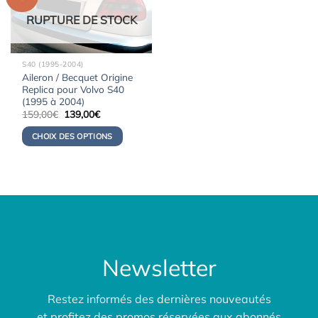
RUPTURE DE STOCK
S40 (1995-2004)
Aileron / Becquet Origine
Replica pour Volvo S40
(1995 à 2004)
Le
Le
159,00
€
139,00
€
prix
prix
initial
actuel
CHOIX DES OPTIONS
était :
est :
159,00€.
139,00€.
Newsletter
Restez informés des dernières nouveautés
et profitez des promos réservées aux abonnés