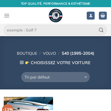
Passer
TOP QUALITÉ, PERFORMANCE & ESTHÉTISME
au
contenu
Recherche
pour :
BOUTIQUE
/
VOLVO
/
S40 (1995-2004)
CHOISISSEZ VOTRE VOITURE
-13%