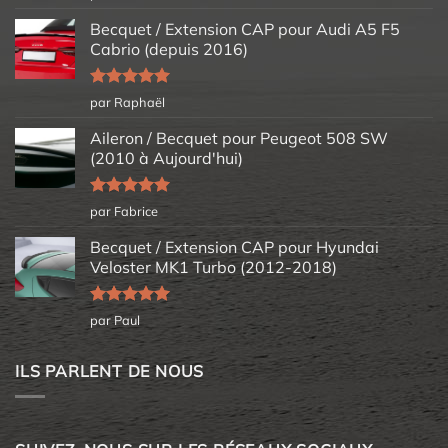
5
Becquet / Extension CAP pour Audi A5 F5
Cabrio (depuis 2016)
Note
5
sur
par Raphaël
5
Aileron / Becquet pour Peugeot 508 SW
(2010 à Aujourd'hui)
Note
5
sur
par Fabrice
5
Becquet / Extension CAP pour Hyundai
Veloster MK1 Turbo (2012-2018)
Note
5
sur
par Paul
5
ILS PARLENT DE NOUS