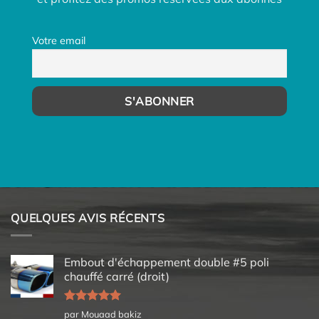
Votre email
QUELQUES AVIS RÉCENTS
Embout d'échappement double #5 poli
chauffé carré (droit)
Note
5
sur
par Mouaad bakiz