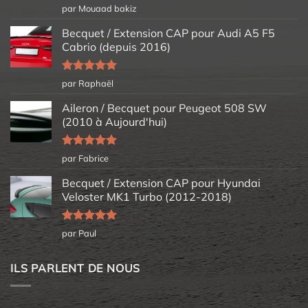
Note
5
sur
par Mouaad bakiz
5
Becquet / Extension CAP pour Audi A5 F5
Cabrio (depuis 2016)
Note
5
sur
par Raphaël
5
Aileron / Becquet pour Peugeot 508 SW
(2010 à Aujourd'hui)
Note
5
sur
par Fabrice
5
Becquet / Extension CAP pour Hyundai
Veloster MK1 Turbo (2012-2018)
Note
5
sur
par Paul
5
ILS PARLENT DE NOUS