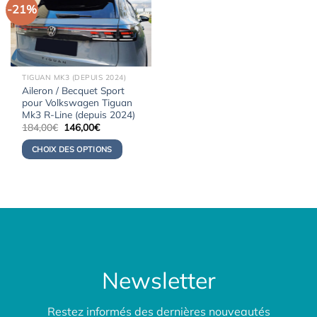
-21%
TIGUAN MK3 (DEPUIS 2024)
Aileron / Becquet Sport
pour Volkswagen Tiguan
Mk3 R-Line (depuis 2024)
Le
Le
184,00
€
146,00
€
prix
prix
initial
actuel
CHOIX DES OPTIONS
était :
est :
184,00€.
146,00€.
Newsletter
Restez informés des dernières nouveautés