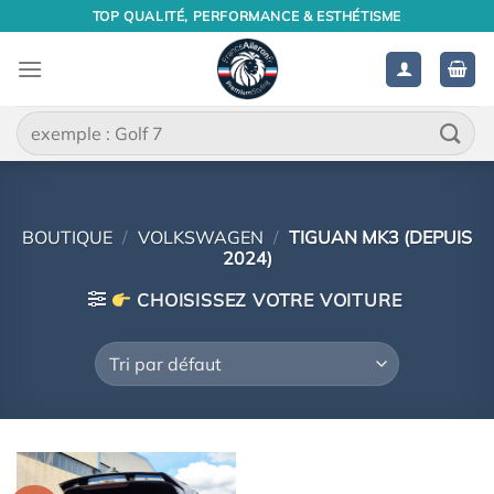
Passer
TOP QUALITÉ, PERFORMANCE & ESTHÉTISME
au
contenu
Recherche
pour :
BOUTIQUE
/
VOLKSWAGEN
/
TIGUAN MK3 (DEPUIS
2024)
CHOISISSEZ VOTRE VOITURE