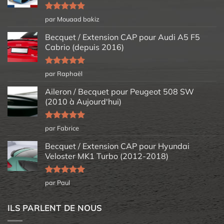
Note
5
sur
par Mouaad bakiz
5
Becquet / Extension CAP pour Audi A5 F5
Cabrio (depuis 2016)
Note
5
sur
par Raphaël
5
Aileron / Becquet pour Peugeot 508 SW
(2010 à Aujourd'hui)
Note
5
sur
par Fabrice
5
Becquet / Extension CAP pour Hyundai
Veloster MK1 Turbo (2012-2018)
Note
5
sur
par Paul
5
ILS PARLENT DE NOUS