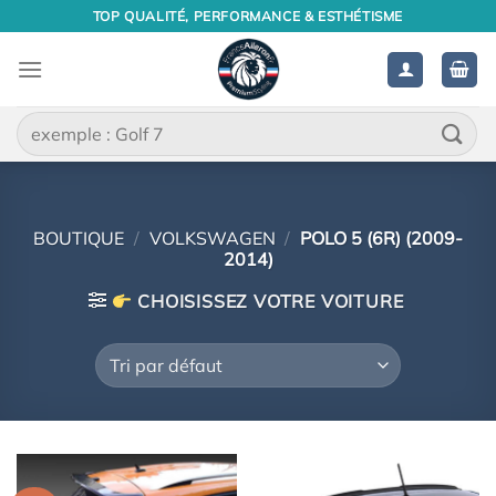
Passer
TOP QUALITÉ, PERFORMANCE & ESTHÉTISME
au
contenu
Recherche
pour :
BOUTIQUE
/
VOLKSWAGEN
/
POLO 5 (6R) (2009-
2014)
CHOISISSEZ VOTRE VOITURE