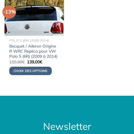
-13%
POLO 5 (6R) (2009-2014)
Becquet / Aileron Origine
R WRC Replica pour VW
Polo 5 (6R) (2009 à 2014)
Le
Le
159,00
€
139,00
€
prix
prix
initial
actuel
CHOIX DES OPTIONS
était :
est :
159,00€.
139,00€.
Newsletter