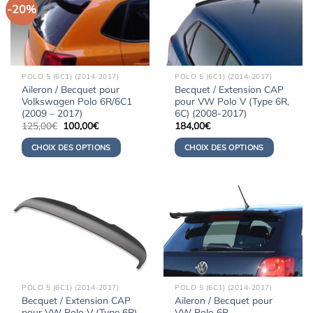
-20%
POLO 5 (6C1) (2014-2017)
POLO 5 (6C1) (2014-2017)
Aileron / Becquet pour
Becquet / Extension CAP
Volkswagen Polo 6R/6C1
pour VW Polo V (Type 6R,
(2009 – 2017)
6C) (2008-2017)
Le
Le
125,00
€
100,00
€
184,00
€
prix
prix
initial
actuel
CHOIX DES OPTIONS
CHOIX DES OPTIONS
était :
est :
125,00€.
100,00€.
POLO 5 (6C1) (2014-2017)
POLO 5 (6C1) (2014-2017)
Becquet / Extension CAP
Aileron / Becquet pour
pour VW Polo V (Type 6R)
VW Polo 6R