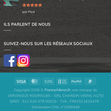
Note
5
sur
par Paul
5
ILS PARLENT DE NOUS
SUIVEZ-NOUS SUR LES RÉSEAUX SOCIAUX
Copyright 2026 ©
FranceAileron.fr
, une marque de
VERONIQUE RODRIGUES - EIRL CHARDIN VIKING AUTO
SIRET : 511 610 479 00020 - TVA : FR61511610479 -
Déclaration CNIL n°1590448