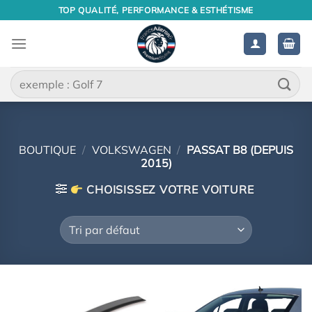
Passer
TOP QUALITÉ, PERFORMANCE & ESTHÉTISME
au
contenu
Recherche
pour :
BOUTIQUE
/
VOLKSWAGEN
/
PASSAT B8 (DEPUIS
2015)
CHOISISSEZ VOTRE VOITURE