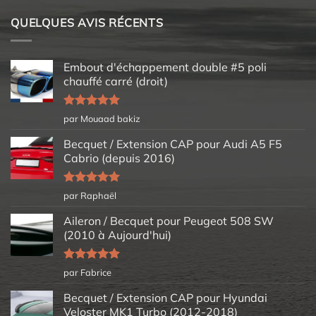
QUELQUES AVIS RÉCENTS
Embout d'échappement double #5 poli
chauffé carré (droit)
Note
5
sur
par Mouaad bakiz
5
Becquet / Extension CAP pour Audi A5 F5
Cabrio (depuis 2016)
Note
5
sur
par Raphaël
5
Aileron / Becquet pour Peugeot 508 SW
(2010 à Aujourd'hui)
Note
5
sur
par Fabrice
5
Becquet / Extension CAP pour Hyundai
Veloster MK1 Turbo (2012-2018)