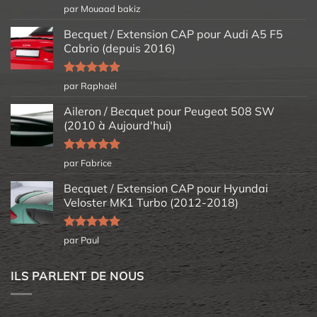
Note
5
sur
par Mouaad bakiz
5
Becquet / Extension CAP pour Audi A5 F5
Cabrio (depuis 2016)
Note
5
sur
par Raphaël
5
Aileron / Becquet pour Peugeot 508 SW
(2010 à Aujourd'hui)
Note
5
sur
par Fabrice
5
Becquet / Extension CAP pour Hyundai
Veloster MK1 Turbo (2012-2018)
Note
5
sur
par Paul
5
ILS PARLENT DE NOUS