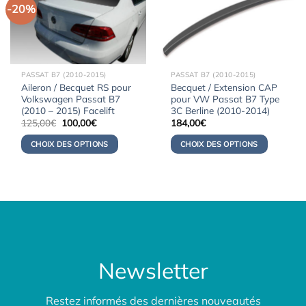
-20%
PASSAT B7 (2010-2015)
PASSAT B7 (2010-2015)
Aileron / Becquet RS pour
Becquet / Extension CAP
Volkswagen Passat B7
pour VW Passat B7 Type
(2010 – 2015) Facelift
3C Berline (2010-2014)
Le
Le
125,00
€
100,00
€
184,00
€
prix
prix
initial
actuel
CHOIX DES OPTIONS
CHOIX DES OPTIONS
était :
est :
125,00€.
100,00€.
Newsletter
Restez informés des dernières nouveautés