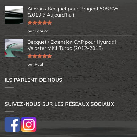
5
Aileron / Becquet pour Peugeot 508 SW
(2010 à Aujourd'hui)
Note
5
sur
par Fabrice
5
Becquet / Extension CAP pour Hyundai
Veloster MK1 Turbo (2012-2018)
Note
5
sur
par Paul
5
ILS PARLENT DE NOUS
SUIVEZ-NOUS SUR LES RÉSEAUX SOCIAUX