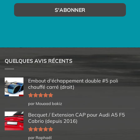
QUELQUES AVIS RÉCENTS
Embout d'échappement double #5 poli
chauffé carré (droit)
Note
5
sur
par Mouaad bakiz
5
Becquet / Extension CAP pour Audi A5 F5
Cabrio (depuis 2016)
Note
5
sur
par Raphaël