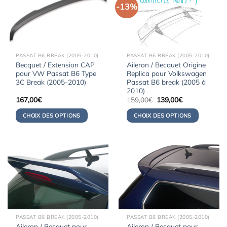
-13%
PASSAT B6 BREAK (2005-2010)
PASSAT B6 BREAK (2005-2010)
Becquet / Extension CAP
Aileron / Becquet Origine
pour VW Passat B6 Type
Replica pour Volkswagen
3C Break (2005-2010)
Passat B6 break (2005 à
2010)
Le
Le
167,00
€
159,00
€
139,00
€
prix
prix
initial
actuel
CHOIX DES OPTIONS
CHOIX DES OPTIONS
était :
est :
159,00€.
139,00€.
PASSAT B6 BREAK (2005-2010)
PASSAT B6 BREAK (2005-2010)
Aileron / Becquet pour
Aileron / Becquet pour