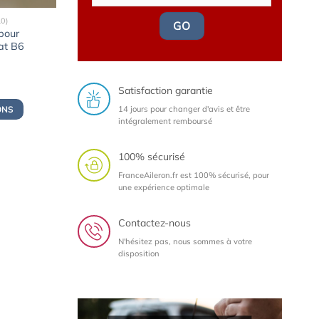
0)
GO
 pour
at B6
Satisfaction garantie
ix
tuel
14 jours pour changer d'avis et être
ONS
 :
intégralement remboursé
,00€.
100% sécurisé
FranceAileron.fr est 100% sécurisé, pour
une expérience optimale
Contactez-nous
N'hésitez pas, nous sommes à votre
disposition