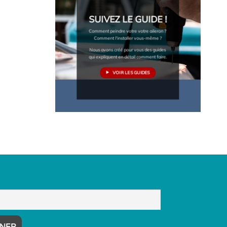
SUIVEZ LE GUIDE !
Comment peindre votre votre aileron ?
Comment l'installer vous-même ?
Nous avons créé pour vous des guides
qui expliquent en détail comment faire.
VOIR LES GUIDES