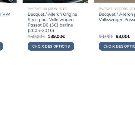
PASSAT B6 (2005-2010)
PASSAT B6 (2005-201
ur VW
Becquet / Aileron Origine
Becquet / Aileron
Style pour Volkswagen
Volkswagen Pass
Passat B6 (3C) berline
(2005-2010)
Le
Le
Le
Le
159,00
€
139,00
€
99,00
€
93,00
€
prix
prix
prix
pr
initial
actuel
initial
ac
CHOIX DES OPTIONS
CHOIX DES OPTI
était :
est :
était :
est
159,00€.
139,00€.
99,00€.
93