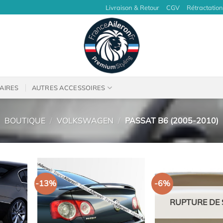
Livraison & Retour
CGV
Rétractation
AIRES
AUTRES ACCESSOIRES
BOUTIQUE
/
VOLKSWAGEN
/
PASSAT B6 (2005-2010)
-13%
-6%
RUPTURE DE 