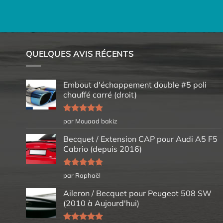
QUELQUES AVIS RÉCENTS
Embout d'échappement double #5 poli
chauffé carré (droit)
Note
5
sur
par Mouaad bakiz
5
Becquet / Extension CAP pour Audi A5 F5
Cabrio (depuis 2016)
Note
5
sur
par Raphaël
5
Aileron / Becquet pour Peugeot 508 SW
(2010 à Aujourd'hui)