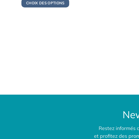
initial
actuel
CHOIX DES OPTIONS
était :
est :
199,00€.
174,00€.
New
Restez informés 
et profitez des pr