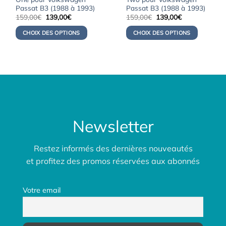
Passat B3 (1988 à 1993)
Passat B3 (1988 à 1993)
Le
Le
Le
Le
159,00
€
139,00
€
159,00
€
139,00
€
prix
prix
prix
prix
initial
actuel
initial
actuel
CHOIX DES OPTIONS
CHOIX DES OPTIONS
était :
est :
était :
est :
159,00€.
139,00€.
159,00€.
139,00€.
Newsletter
Restez informés des dernières nouveautés
et profitez des promos réservées aux abonnés
Votre email