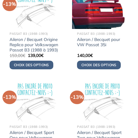
-13%
PASSAT B3 (1988-1993)
PASSAT B3 (1988-1993)
Aileron / Becquet Origine
Aileron / Becquet pour
Replica pour Volkswagen
VW Passat 35i
Passat B3 (1988 à 1993)
Le
Le
159,00
€
139,00
€
140,00
€
prix
prix
initial
actuel
CHOIX DES OPTIONS
CHOIX DES OPTIONS
était :
est :
159,00€.
139,00€.
-13%
-13%
PASSAT B3 (1988-1993)
PASSAT B3 (1988-1993)
Aileron / Becquet Sport
Aileron / Becquet Sport
One pour Volkswagen
Two pour Volkswagen