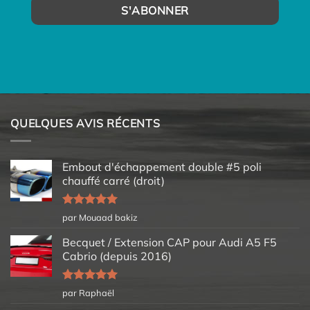
QUELQUES AVIS RÉCENTS
Embout d'échappement double #5 poli
chauffé carré (droit)
Note
5
sur
par Mouaad bakiz
5
Becquet / Extension CAP pour Audi A5 F5
Cabrio (depuis 2016)
Note
5
sur
par Raphaël
5