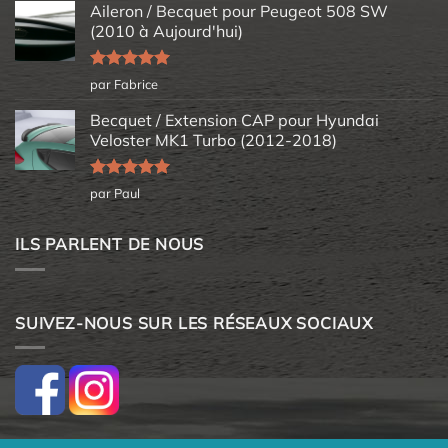
Aileron / Becquet pour Peugeot 508 SW
(2010 à Aujourd'hui)
Note
5
sur
par Fabrice
5
Becquet / Extension CAP pour Hyundai
Veloster MK1 Turbo (2012-2018)
Note
5
sur
par Paul
5
ILS PARLENT DE NOUS
SUIVEZ-NOUS SUR LES RÉSEAUX SOCIAUX