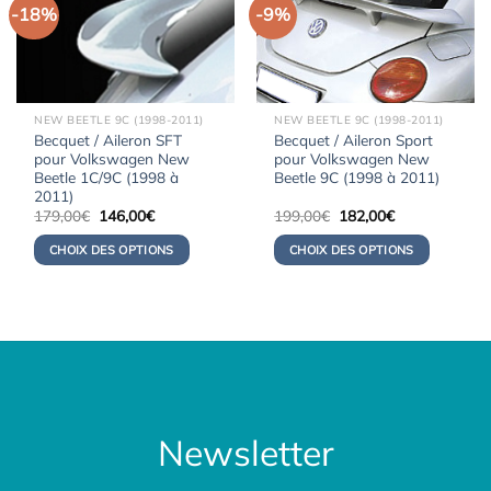
-18%
-9%
NEW BEETLE 9C (1998-2011)
NEW BEETLE 9C (1998-2011)
Becquet / Aileron SFT
Becquet / Aileron Sport
pour Volkswagen New
pour Volkswagen New
Beetle 1C/9C (1998 à
Beetle 9C (1998 à 2011)
2011)
Le
Le
Le
Le
179,00
€
146,00
€
199,00
€
182,00
€
prix
prix
prix
prix
initial
actuel
initial
actuel
CHOIX DES OPTIONS
CHOIX DES OPTIONS
était :
est :
était :
est :
179,00€.
146,00€.
199,00€.
182,00€.
Newsletter