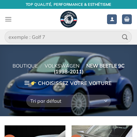
Passer
TOP QUALITÉ, PERFORMANCE & ESTHÉTISME
au
contenu
Recherche
pour :
BOUTIQUE
/
VOLKSWAGEN
/
NEW BEETLE 9C
(1998-2011)
CHOISISSEZ VOTRE VOITURE