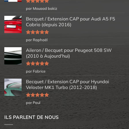
Note
5
sur
par Mouaad bakiz
5
Becquet / Extension CAP pour Audi A5 F5
Cabrio (depuis 2016)
Note
5
sur
par Raphaël
5
Aileron / Becquet pour Peugeot 508 SW
(2010 à Aujourd'hui)
Note
5
sur
par Fabrice
5
Becquet / Extension CAP pour Hyundai
Veloster MK1 Turbo (2012-2018)
Note
5
sur
par Paul
5
ILS PARLENT DE NOUS