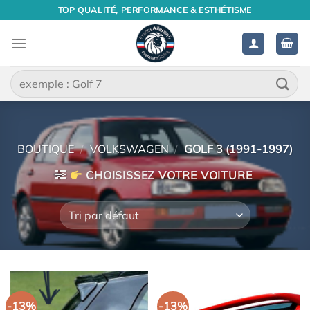
Passer
TOP QUALITÉ, PERFORMANCE & ESTHÉTISME
au
contenu
Recherche
pour :
BOUTIQUE
/
VOLKSWAGEN
/
GOLF 3 (1991-1997)
CHOISISSEZ VOTRE VOITURE
-13%
-13%