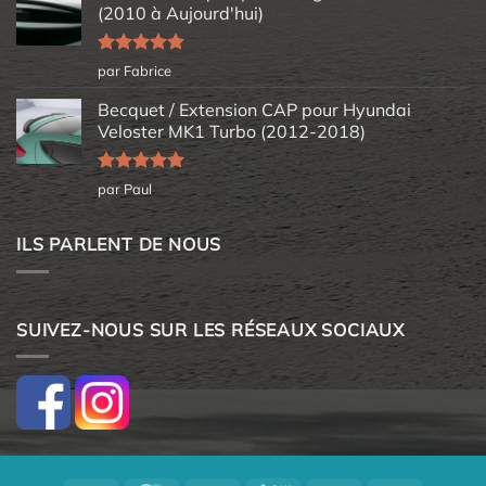
(2010 à Aujourd'hui)
Note
5
sur
par Fabrice
5
Becquet / Extension CAP pour Hyundai
Veloster MK1 Turbo (2012-2018)
Note
5
sur
par Paul
5
ILS PARLENT DE NOUS
SUIVEZ-NOUS SUR LES RÉSEAUX SOCIAUX