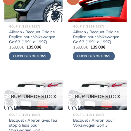
GOLF 3 (1991-1997)
GOLF 3 (1991-1997)
Aileron / Becquet Origine
Aileron / Becquet Origine
Replica pour Volkswagen
Replica pour Volkswagen
Golf 3 (1991 à 1997)
Golf 3 (1991 à 1997)
Le
Le
Le
Le
159,00
€
139,00
€
159,00
€
139,00
€
prix
prix
prix
prix
initial
actuel
initial
actuel
CHOIX DES OPTIONS
CHOIX DES OPTIONS
était :
est :
était :
est :
159,00€.
139,00€.
159,00€.
139,00€.
RUPTURE DE STOCK
RUPTURE DE STOCK
GOLF 3 (1991-1997)
GOLF 3 (1991-1997)
Becquet / Aileron avec feu
Becquet / Aileron pour
stop à leds pour
Volkswagen Golf 3
Volkswagen Golf 3