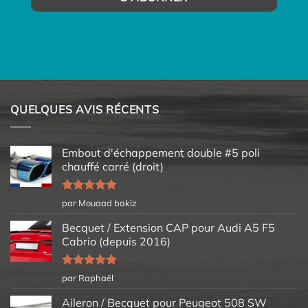
QUELQUES AVIS RÉCENTS
Embout d'échappement double #5 poli
chauffé carré (droit)
Note
5
sur
par Mouaad bakiz
5
Becquet / Extension CAP pour Audi A5 F5
Cabrio (depuis 2016)
Note
5
sur
par Raphaël
5
Aileron / Becquet pour Peugeot 508 SW