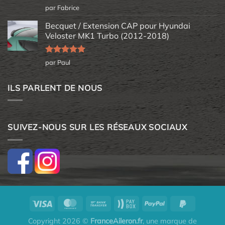
Note
5
sur
par Fabrice
5
Becquet / Extension CAP pour Hyundai
Veloster MK1 Turbo (2012-2018)
Note
5
sur
par Paul
5
ILS PARLENT DE NOUS
SUIVEZ-NOUS SUR LES RÉSEAUX SOCIAUX
Copyright 2026 ©
FranceAileron.fr
, une marque de