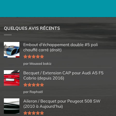
QUELQUES AVIS RÉCENTS
Embout d'échappement double #5 poli
chauffé carré (droit)
Note
5
sur
par Mouaad bakiz
5
Becquet / Extension CAP pour Audi A5 F5
Cabrio (depuis 2016)
Note
5
sur
par Raphaël
5
Aileron / Becquet pour Peugeot 508 SW
(2010 à Aujourd'hui)