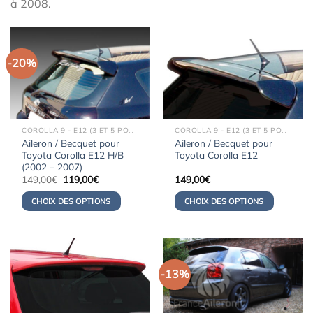
à 2008.
-20%
COROLLA 9 - E12 (3 ET 5 PORTES) (2000-2008)
COROLLA 9 - E12 (3 ET 5 PORTES) (2000-2008)
Aileron / Becquet pour
Aileron / Becquet pour
Toyota Corolla E12 H/B
Toyota Corolla E12
(2002 – 2007)
Le
Le
149,00
€
119,00
€
149,00
€
prix
prix
initial
actuel
CHOIX DES OPTIONS
CHOIX DES OPTIONS
était :
est :
149,00€.
119,00€.
-13%