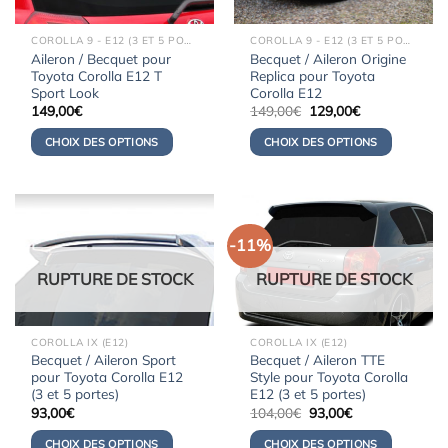
COROLLA 9 - E12 (3 ET 5 PORTES) (2000-2008)
COROLLA 9 - E12 (3 ET 5 PORTES) (2000-2008)
Aileron / Becquet pour
Becquet / Aileron Origine
Toyota Corolla E12 T
Replica pour Toyota
Sport Look
Corolla E12
Le
Le
149,00
€
149,00
€
129,00
€
prix
prix
initial
actuel
CHOIX DES OPTIONS
CHOIX DES OPTIONS
était :
est :
149,00€.
129,00€.
-11%
RUPTURE DE STOCK
RUPTURE DE STOCK
COROLLA IX (E12)
COROLLA IX (E12)
Becquet / Aileron Sport
Becquet / Aileron TTE
pour Toyota Corolla E12
Style pour Toyota Corolla
(3 et 5 portes)
E12 (3 et 5 portes)
Le
Le
93,00
€
104,00
€
93,00
€
prix
prix
initial
actuel
CHOIX DES OPTIONS
CHOIX DES OPTIONS