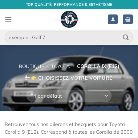
Passer
TOP QUALITÉ, PERFORMANCE & ESTHÉTISME
au
contenu
Recherche
pour :
BOUTIQUE
/
TOYOTA
/
COROLLA IX (E12)
CHOISISSEZ VOTRE VOITURE
Retrouvez tous nos ailerons et becquets pour Toyota
Corolla 9 (E12). Correspond à toutes les Corolla de 2000