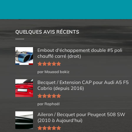
QUELQUES AVIS RÉCENTS
Embout d'échappement double #5 poli
chauffé carré (droit)
Note
5
sur
par Mouaad bakiz
5
Becquet / Extension CAP pour Audi A5 F5
Cabrio (depuis 2016)
Note
5
sur
par Raphaël
5
Aileron / Becquet pour Peugeot 508 SW
(2010 à Aujourd'hui)