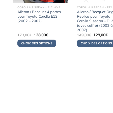
COROLLA 9 SEDAN - E12 (AVEC COFFRE) (2002-2007)
Aileron / Becquet 4 portes
Aileron / Becquet Ori
pour Toyota Corolla E12
Replica pour Toyota
(2002 – 2007)
Corolla 9 sedan – E1
(avec coffre) (2002 à
2007)
Le
Le
Le
Le
173,00
€
138,00
€
149,00
€
129,00
€
prix
prix
prix
pri
initial
actuel
initial
act
CHOIX DES OPTIONS
CHOIX DES OPTIONS
était :
est :
était :
est 
173,00€.
138,00€.
149,00€.
12