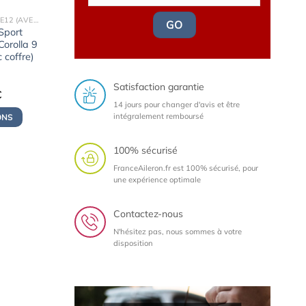
COROLLA 9 SEDAN - E12 (AVEC COFFRE) (2002-2007)
GO
Sport
orolla 9
 coffre)
Satisfaction garantie
Le
€
prix
14 jours pour changer d'avis et être
actuel
intégralement remboursé
ONS
est :
.
139,00€.
100% sécurisé
FranceAileron.fr est 100% sécurisé, pour
une expérience optimale
Contactez-nous
N'hésitez pas, nous sommes à votre
disposition