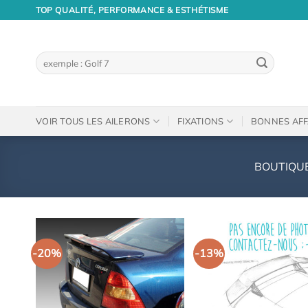
Passer
TOP QUALITÉ, PERFORMANCE & ESTHÉTISME
au
contenu
Recherche
pour :
VOIR TOUS LES AILERONS
FIXATIONS
BONNES AFF
BOUTIQU
-20%
-13%