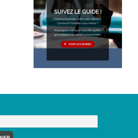
SUIVEZ LE GUIDE !
Comment peindre votre votre aileron ?
Comment l'installer vous-même ?
Nous avons créé pour vous des guides
qui expliquent en détail comment faire.
VOIR LES GUIDES