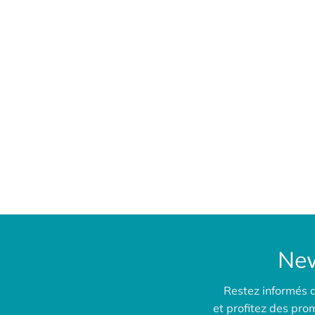
New
Restez informés 
et profitez des pr