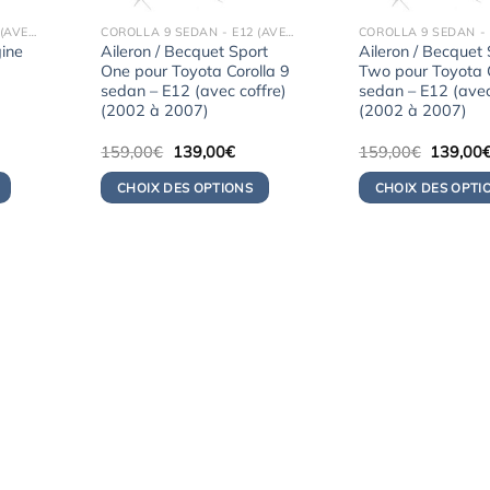
COROLLA 9 SEDAN - E12 (AVEC COFFRE) (2002-2007)
COROLLA 9 SEDAN - E12 (AVEC COFFRE) (2002-2007)
gine
Aileron / Becquet Sport
Aileron / Becquet 
One pour Toyota Corolla 9
Two pour Toyota C
2
sedan – E12 (avec coffre)
sedan – E12 (avec
(2002 à 2007)
(2002 à 2007)
Le
Le
Le
159,00
€
139,00
€
159,00
€
139,00
x
prix
prix
prix
uel
initial
actuel
initial
CHOIX DES OPTIONS
CHOIX DES OPTI
:
était :
est :
était :
9,00€.
159,00€.
139,00€.
159,00€