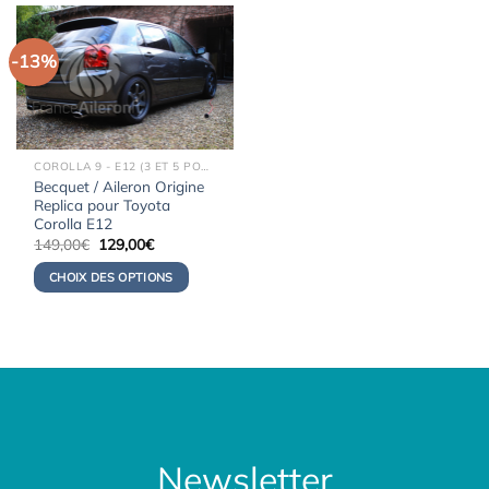
-13%
COROLLA 9 - E12 (3 ET 5 PORTES) (2000-2008)
Becquet / Aileron Origine
Replica pour Toyota
Corolla E12
Le
Le
149,00
€
129,00
€
prix
prix
initial
actuel
CHOIX DES OPTIONS
était :
est :
149,00€.
129,00€.
Newsletter