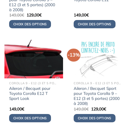
E12 (3 et 5 portes) (2000
à 2008)
Le
Le
149,00
€
129,00
€
149,00
€
prix
prix
initial
actuel
CHOIX DES OPTIONS
CHOIX DES OPTIONS
était :
est :
149,00€.
129,00€.
-13%
COROLLA 9 - E12 (3 ET 5 PORTES) (2000-2008)
COROLLA 9 - E12 (3 ET 5 PORTES) (2000-2008)
Aileron / Becquet pour
Aileron / Becquet Sport
Toyota Corolla E12 T
pour Toyota Corolla 9 –
Sport Look
E12 (3 et 5 portes) (2000
à 2008)
Le
Le
149,00
€
149,00
€
129,00
€
prix
prix
initial
actuel
CHOIX DES OPTIONS
CHOIX DES OPTIONS
était :
est :
149,00€.
129,00€.