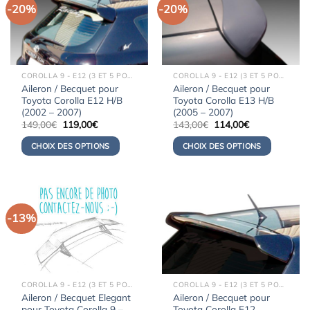
-20%
-20%
COROLLA 9 - E12 (3 ET 5 PORTES) (2000-2008)
COROLLA 9 - E12 (3 ET 5 PORTES) (2000-2008)
Aileron / Becquet pour
Aileron / Becquet pour
Toyota Corolla E12 H/B
Toyota Corolla E13 H/B
(2002 – 2007)
(2005 – 2007)
Le
Le
Le
Le
149,00
€
119,00
€
143,00
€
114,00
€
prix
prix
prix
prix
initial
actuel
initial
actuel
CHOIX DES OPTIONS
CHOIX DES OPTIONS
était :
est :
était :
est :
149,00€.
119,00€.
143,00€.
114,00€.
-13%
COROLLA 9 - E12 (3 ET 5 PORTES) (2000-2008)
COROLLA 9 - E12 (3 ET 5 PORTES) (2000-2008)
Aileron / Becquet Elegant
Aileron / Becquet pour
pour Toyota Corolla 9 –
Toyota Corolla E12