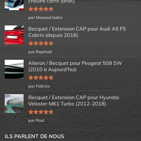
chauffé carré (droit)
Note
5
sur
par Mouaad bakiz
5
Becquet / Extension CAP pour Audi A5 F5
Cabrio (depuis 2016)
Note
5
sur
par Raphaël
5
Aileron / Becquet pour Peugeot 508 SW
(2010 à Aujourd'hui)
Note
5
sur
par Fabrice
5
Becquet / Extension CAP pour Hyundai
Veloster MK1 Turbo (2012-2018)
Note
5
sur
par Paul
5
ILS PARLENT DE NOUS