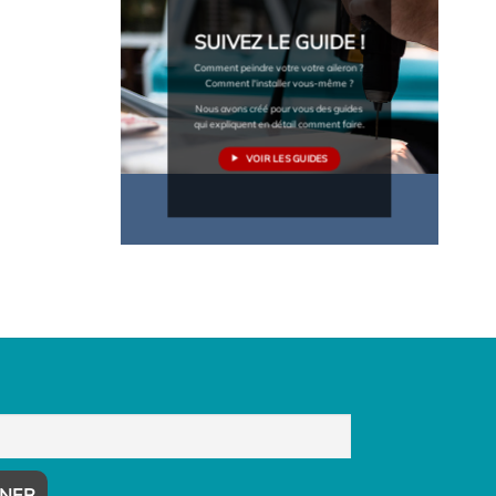
SUIVEZ LE GUIDE !
Comment peindre votre votre aileron ?
Comment l'installer vous-même ?
Nous avons créé pour vous des guides
qui expliquent en détail comment faire.
VOIR LES GUIDES