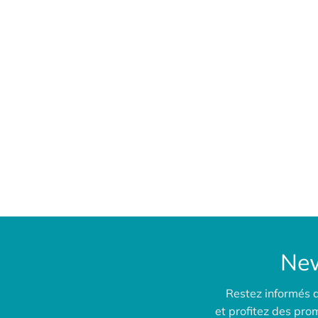
New
Restez informés 
et profitez des pr