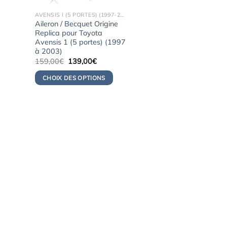
AVENSIS I (5 PORTES) (1997-2003)
Aileron / Becquet Origine
Replica pour Toyota
Avensis 1 (5 portes) (1997
à 2003)
Le
Le
159,00
€
139,00
€
prix
prix
initial
actuel
CHOIX DES OPTIONS
était :
est :
159,00€.
139,00€.