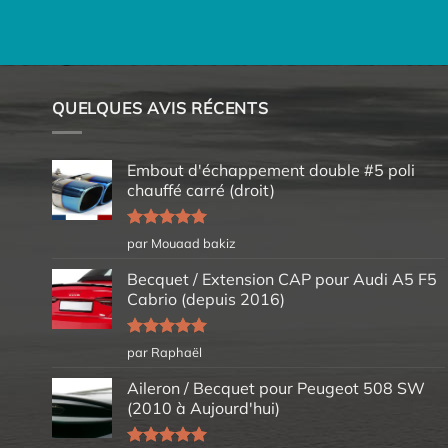
QUELQUES AVIS RÉCENTS
Embout d'échappement double #5 poli
chauffé carré (droit)
Note
5
sur
par Mouaad bakiz
5
Becquet / Extension CAP pour Audi A5 F5
Cabrio (depuis 2016)
Note
5
sur
par Raphaël
5
Aileron / Becquet pour Peugeot 508 SW
(2010 à Aujourd'hui)