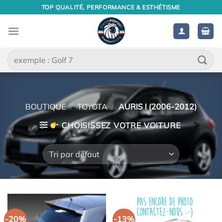
Passer
TOP QUALITÉ, PERFORMANCE & ESTHÉTISME
au
contenu
Recherche
pour :
BOUTIQUE
/
TOYOTA
/
AURIS I (2006-2012)
CHOISISSEZ VOTRE VOITURE
-20%
-13%