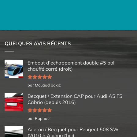
QUELQUES AVIS RÉCENTS
Embout d'échappement double #5 poli
chauffé carré (droit)
Note
5
sur
par Mouaad bakiz
5
Becquet / Extension CAP pour Audi A5 F5
Cabrio (depuis 2016)
Note
5
sur
par Raphaël
5
Aileron / Becquet pour Peugeot 508 SW
(2010 à Aujourd'hui)