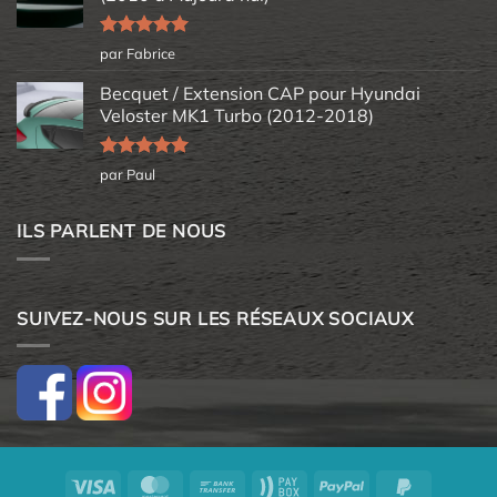
Note
5
sur
par Fabrice
5
Becquet / Extension CAP pour Hyundai
Veloster MK1 Turbo (2012-2018)
Note
5
sur
par Paul
5
ILS PARLENT DE NOUS
SUIVEZ-NOUS SUR LES RÉSEAUX SOCIAUX