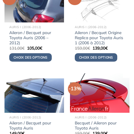
AURIS I (2006-2012)
AURIS I (2006-2012)
Aileron / Becquet pour
Aileron / Becquet Origine
Toyota Auris (2006 –
Replica pour Toyota Auris
2012)
1 (2006 à 2012)
Le
Le
Le
Le
131,00
€
105,00
€
159,00
€
139,00
€
prix
prix
prix
prix
initial
actuel
initial
actuel
CHOIX DES OPTIONS
CHOIX DES OPTIONS
était :
est :
était :
est :
131,00€.
105,00€.
159,00€.
139,00€.
-13%
AURIS I (2006-2012)
AURIS I (2006-2012)
Aileron / Becquet pour
Becquet / Aileron pour
Toyota Auris
Toyota Auris
Le
Le
149,00
€
159,00
€
139,00
€