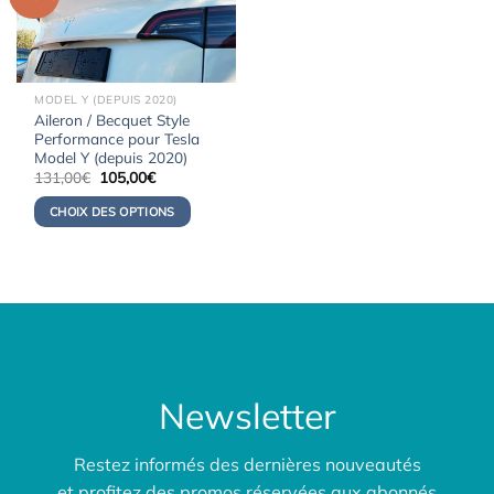
MODEL Y (DEPUIS 2020)
Aileron / Becquet Style
Performance pour Tesla
Model Y (depuis 2020)
Le
Le
131,00
€
105,00
€
prix
prix
initial
actuel
CHOIX DES OPTIONS
était :
est :
131,00€.
105,00€.
Newsletter
Restez informés des dernières nouveautés
et profitez des promos réservées aux abonnés