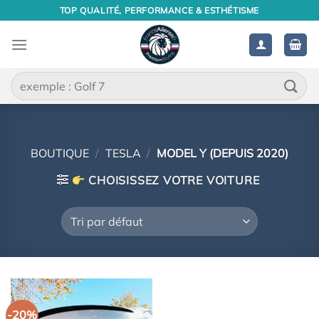
Passer
TOP QUALITÉ, PERFORMANCE & ESTHÉTISME
au
contenu
Recherche
pour :
BOUTIQUE
/
TESLA
/
MODEL Y (DEPUIS 2020)
CHOISISSEZ VOTRE VOITURE
-20%