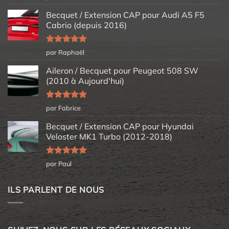
5
Becquet / Extension CAP pour Audi A5 F5
Cabrio (depuis 2016)
Note
5
sur
par Raphaël
5
Aileron / Becquet pour Peugeot 508 SW
(2010 à Aujourd'hui)
Note
5
sur
par Fabrice
5
Becquet / Extension CAP pour Hyundai
Veloster MK1 Turbo (2012-2018)
Note
5
sur
par Paul
5
ILS PARLENT DE NOUS