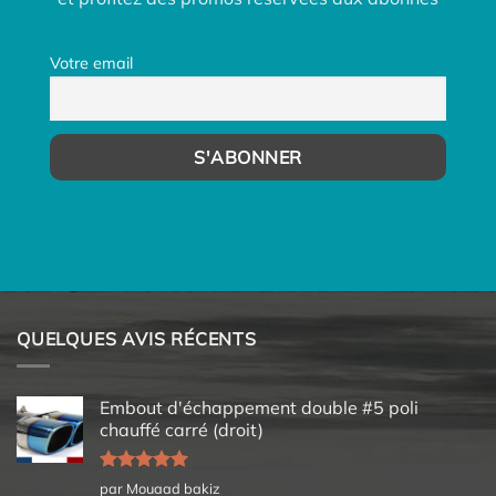
Votre email
QUELQUES AVIS RÉCENTS
Embout d'échappement double #5 poli
chauffé carré (droit)
Note
5
sur
par Mouaad bakiz