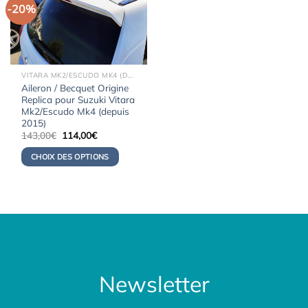
-20%
VITARA MK2/ESCUDO MK4 (DEPUIS 2015)
Aileron / Becquet Origine
Replica pour Suzuki Vitara
Mk2/Escudo Mk4 (depuis
2015)
Le
Le
143,00
€
114,00
€
prix
prix
initial
actuel
CHOIX DES OPTIONS
était :
est :
143,00€.
114,00€.
Newsletter