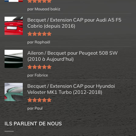
Note
5
sur
par Mouaad bakiz
5
Becquet / Extension CAP pour Audi A5 F5
Cabrio (depuis 2016)
Note
5
sur
par Raphaël
5
Aileron / Becquet pour Peugeot 508 SW
(2010 à Aujourd'hui)
Note
5
sur
par Fabrice
5
Becquet / Extension CAP pour Hyundai
Veloster MK1 Turbo (2012-2018)
Note
5
sur
par Paul
5
ILS PARLENT DE NOUS