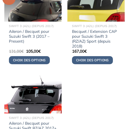
SWIFT 3 (A2L) (DEPUIS 2017)
SWIFT 3 (A2L) (DEPUIS 2017)
Aileron / Becquet pour
Becquet / Extension CAP
Suzuki Swift 3 (2017 –
pour Suzuki Swift 3
Present)
(RZ/AZ) Sport (depuis
2018)
Le
Le
131,00
€
105,00
€
167,00
€
prix
prix
initial
actuel
CHOIX DES OPTIONS
CHOIX DES OPTIONS
était :
est :
131,00€.
105,00€.
SWIFT 3 (A2L) (DEPUIS 2017)
Aileron / Becquet pour
Suzuki Swift RZ/AZ 2017+