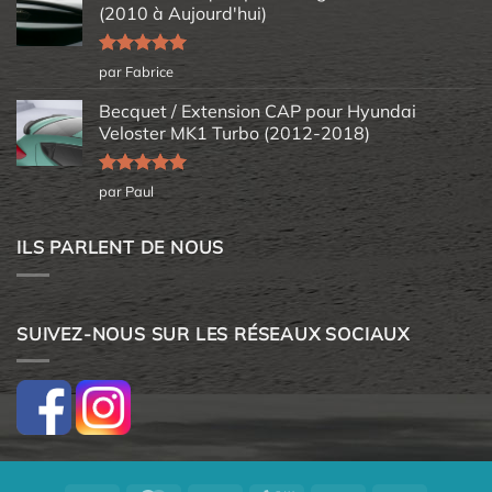
(2010 à Aujourd'hui)
Note
5
sur
par Fabrice
5
Becquet / Extension CAP pour Hyundai
Veloster MK1 Turbo (2012-2018)
Note
5
sur
par Paul
5
ILS PARLENT DE NOUS
SUIVEZ-NOUS SUR LES RÉSEAUX SOCIAUX