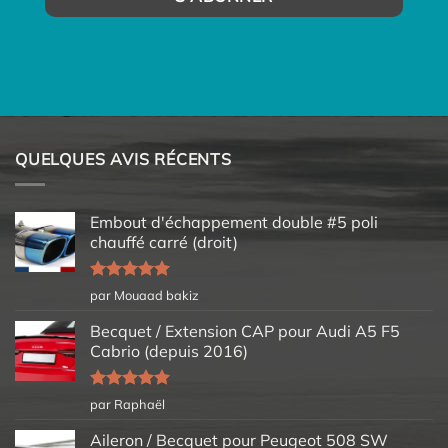
QUELQUES AVIS RÉCENTS
Embout d'échappement double #5 poli
chauffé carré (droit)
Note
5
sur
par Mouaad bakiz
5
Becquet / Extension CAP pour Audi A5 F5
Cabrio (depuis 2016)
Note
5
sur
par Raphaël
5
Aileron / Becquet pour Peugeot 508 SW