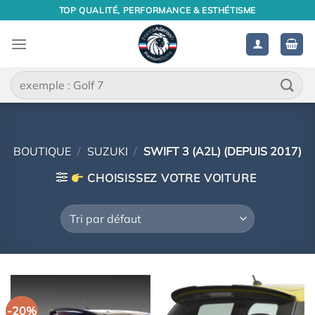
Passer
TOP QUALITÉ, PERFORMANCE & ESTHÉTISME
au
contenu
Recherche
pour :
BOUTIQUE
/
SUZUKI
/
SWIFT 3 (A2L) (DEPUIS 2017)
CHOISISSEZ VOTRE VOITURE
-20%