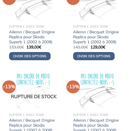
SUPERB 1 (2002-2008)
SUPERB 1 (2002-2008)
Aileron / Becquet Origine
Aileron / Becquet Origine
Replica pour Skoda
Replica pour Skoda
Superb 1 (2002 à 2008)
Superb 1 (2002 à 2008)
Le
Le
Le
Le
159,00
€
139,00
€
149,00
€
129,00
€
prix
prix
prix
prix
initial
actuel
initial
actuel
CHOIX DES OPTIONS
CHOIX DES OPTIONS
était :
est :
était :
est :
159,00€.
139,00€.
149,00€.
129,00€.
-13%
-13%
RUPTURE DE STOCK
SUPERB 1 (2002-2008)
SUPERB 1 (2002-2008)
Aileron / Becquet Origine
Aileron / Becquet Origine
Replica pour Skoda
Replica pour Skoda
Superb 1 (2002 à 2008)
Superb 1 (2002 à 2008)