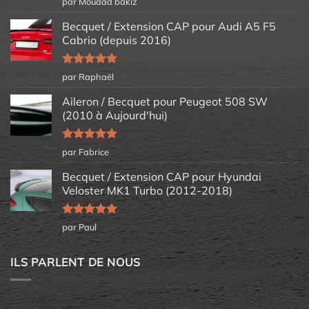
par Mouaad bakiz
5
Becquet / Extension CAP pour Audi A5 F5
Cabrio (depuis 2016)
Note
5
sur
par Raphaël
5
Aileron / Becquet pour Peugeot 508 SW
(2010 à Aujourd'hui)
Note
5
sur
par Fabrice
5
Becquet / Extension CAP pour Hyundai
Veloster MK1 Turbo (2012-2018)
Note
5
sur
par Paul
5
ILS PARLENT DE NOUS