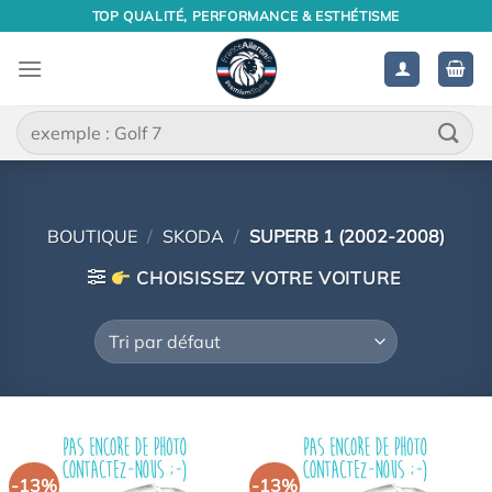
Passer
TOP QUALITÉ, PERFORMANCE & ESTHÉTISME
au
contenu
Recherche
pour :
BOUTIQUE
/
SKODA
/
SUPERB 1 (2002-2008)
CHOISISSEZ VOTRE VOITURE
-13%
-13%