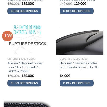
Le
Le
Le
Le
159,00
€
139,00
€
149,00
€
129,00
€
prix
prix
prix
prix
initial
actuel
initial
actuel
CHOIX DES OPTIONS
CHOIX DES OPTIONS
était :
est :
était :
est :
159,00€.
139,00€.
149,00€.
129,00€.
-13%
RUPTURE DE STOCK
SUPERB 1 (2002-2008)
SUPERB 1 (2002-2008)
Aileron / Becquet Super
Becquet / Lèvre de coffre
pour Skoda Superb 1
pour Skoda Superb 1 / 3U
(2002 à 2008)
Le
Le
159,00
€
139,00
€
64,00
€
prix
prix
initial
actuel
CHOIX DES OPTIONS
CHOIX DES OPTIONS
était :
est :
159,00€.
139,00€.