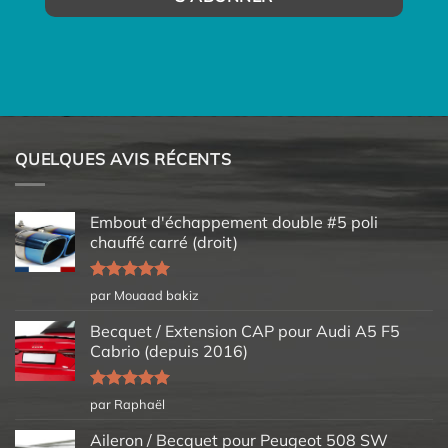
QUELQUES AVIS RÉCENTS
Embout d'échappement double #5 poli
chauffé carré (droit)
Note
5
sur
par Mouaad bakiz
5
Becquet / Extension CAP pour Audi A5 F5
Cabrio (depuis 2016)
Note
5
sur
par Raphaël
5
Aileron / Becquet pour Peugeot 508 SW