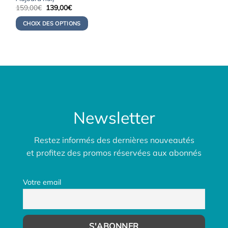
Le
Le
159,00
€
139,00
€
prix
prix
initial
actuel
CHOIX DES OPTIONS
était :
est :
159,00€.
139,00€.
Newsletter
Restez informés des dernières nouveautés
et profitez des promos réservées aux abonnés
Votre email