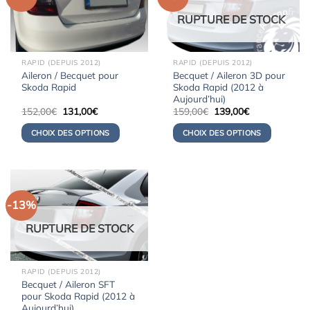
RUPTURE DE STOCK
RAPID (DEPUIS 2012)
RAPID (DEPUIS 2012)
Aileron / Becquet pour
Becquet / Aileron 3D pour
Skoda Rapid
Skoda Rapid (2012 à
Aujourd’hui)
Le
Le
Le
Le
152,00
€
131,00
€
159,00
€
139,00
€
prix
prix
prix
prix
initial
actuel
initial
actuel
CHOIX DES OPTIONS
CHOIX DES OPTIONS
était :
est :
était :
est :
152,00€.
131,00€.
159,00€.
139,00€.
-13%
RUPTURE DE STOCK
RAPID (DEPUIS 2012)
Becquet / Aileron SFT
pour Skoda Rapid (2012 à
Aujourd’hui)