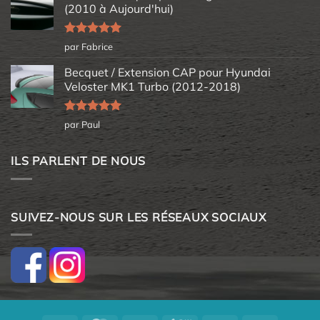
(2010 à Aujourd'hui)
Note
5
sur
par Fabrice
5
Becquet / Extension CAP pour Hyundai
Veloster MK1 Turbo (2012-2018)
Note
5
sur
par Paul
5
ILS PARLENT DE NOUS
SUIVEZ-NOUS SUR LES RÉSEAUX SOCIAUX