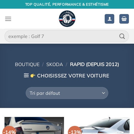
Passer
TOP QUALITÉ, PERFORMANCE & ESTHÉTISME
au
contenu
Recherche
pour :
BOUTIQUE
/
SKODA
/
RAPID (DEPUIS 2012)
CHOISISSEZ VOTRE VOITURE
-14%
-13%