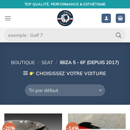
Passer
TOP QUALITÉ, PERFORMANCE & ESTHÉTISME
au
contenu
Recherche
pour :
BOUTIQUE
/
SEAT
/
IBIZA 5 - 6F (DEPUIS 2017)
CHOISISSEZ VOTRE VOITURE
-20%
-14%