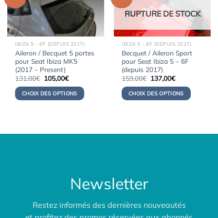
RUPTURE DE STOCK
IBIZA 5 - 6F (DEPUIS 2017)
IBIZA 5 - 6F (DEPUIS 2017)
Aileron / Becquet 5 portes
Becquet / Aileron Sport
pour Seat Ibiza MK5
pour Seat Ibiza 5 – 6F
(2017 – Present)
(depuis 2017)
Le
Le
Le
Le
131,00
€
105,00
€
159,00
€
137,00
€
prix
prix
prix
prix
initial
actuel
initial
actuel
CHOIX DES OPTIONS
CHOIX DES OPTIONS
était :
est :
était :
est :
131,00€.
105,00€.
159,00€.
137,00€.
Newsletter
Restez informés des dernières nouveautés
et profitez des promos réservées aux abonnés