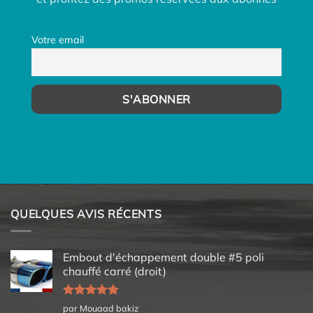
Votre email
QUELQUES AVIS RÉCENTS
Embout d'échappement double #5 poli
chauffé carré (droit)
Note
5
sur
par Mouaad bakiz