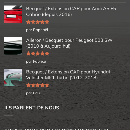
5
Becquet / Extension CAP pour Audi A5 F5
Cabrio (depuis 2016)
Note
5
sur
par Raphaël
5
Aileron / Becquet pour Peugeot 508 SW
(2010 à Aujourd'hui)
Note
5
sur
par Fabrice
5
Becquet / Extension CAP pour Hyundai
Veloster MK1 Turbo (2012-2018)
Note
5
sur
par Paul
5
ILS PARLENT DE NOUS