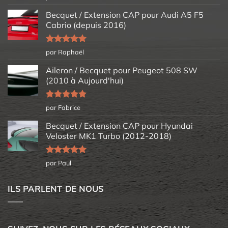
5
Becquet / Extension CAP pour Audi A5 F5
Cabrio (depuis 2016)
Note
5
sur
par Raphaël
5
Aileron / Becquet pour Peugeot 508 SW
(2010 à Aujourd'hui)
Note
5
sur
par Fabrice
5
Becquet / Extension CAP pour Hyundai
Veloster MK1 Turbo (2012-2018)
Note
5
sur
par Paul
5
ILS PARLENT DE NOUS