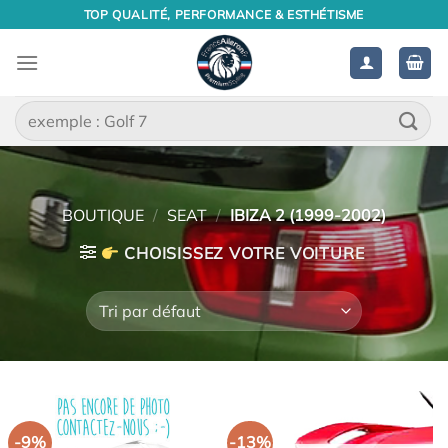
Passer
TOP QUALITÉ, PERFORMANCE & ESTHÉTISME
au
contenu
Recherche
pour :
BOUTIQUE
/
SEAT
/
IBIZA 2 (1999-2002)
CHOISISSEZ VOTRE VOITURE
-9%
-13%