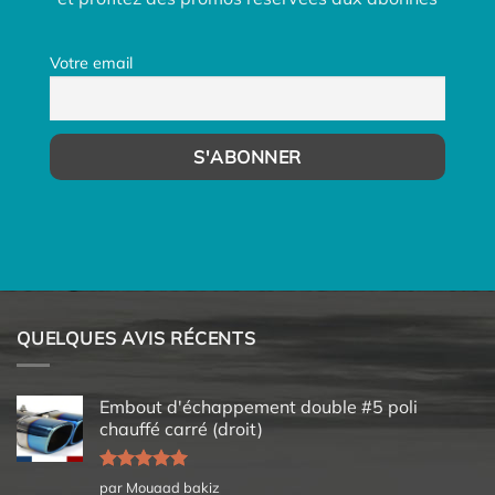
Votre email
QUELQUES AVIS RÉCENTS
Embout d'échappement double #5 poli
chauffé carré (droit)
Note
5
sur
par Mouaad bakiz