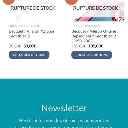
RUPTURE DE STOCK
RUPTURE DE STOCK
IBIZA 2 (1999-2002)
IBIZA 2 (1999-2002)
Becquet / Aileron #2 pour
Becquet / Aileron Origine
Seat Ibiza 2
Replica pour Seat Ibiza 2
(1999-2002)
Le
Le
Le
Le
76,00
€
69,00
€
159,00
€
139,00
€
prix
prix
prix
prix
initial
actuel
initial
actuel
CHOIX DES OPTIONS
CHOIX DES OPTIONS
était :
est :
était :
est :
76,00€.
69,00€.
159,00€.
139,00€.
Newsletter
Restez informés des dernières nouveautés
et profitez des promos réservées aux abonnés