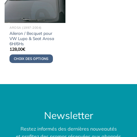
AROSA (1997-2004)
Aileron / Becquet pour
VW Lupo & Seat Arosa
6H/6Hs
128,00
€
CHOIX DES OPTIONS
Newsletter
Restez informés des dernières nouveautés
et profitez des promos réservées aux abonnés