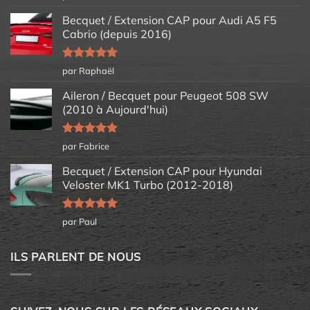
5
Becquet / Extension CAP pour Audi A5 F5
Cabrio (depuis 2016)
Note
5
sur
par Raphaël
5
Aileron / Becquet pour Peugeot 508 SW
(2010 à Aujourd'hui)
Note
5
sur
par Fabrice
5
Becquet / Extension CAP pour Hyundai
Veloster MK1 Turbo (2012-2018)
Note
5
sur
par Paul
5
ILS PARLENT DE NOUS