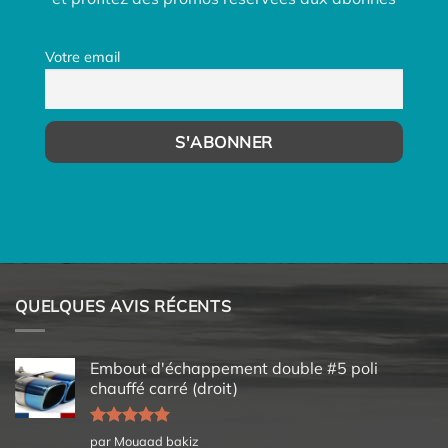
Votre email
QUELQUES AVIS RÉCENTS
Embout d'échappement double #5 poli
chauffé carré (droit)
Note
5
sur
par Mouaad bakiz