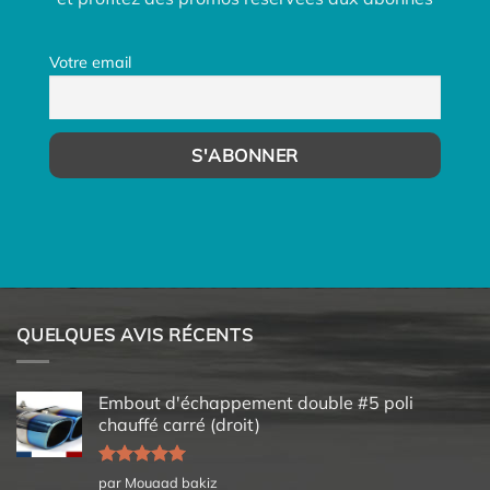
Votre email
QUELQUES AVIS RÉCENTS
Embout d'échappement double #5 poli
chauffé carré (droit)
Note
5
sur
par Mouaad bakiz