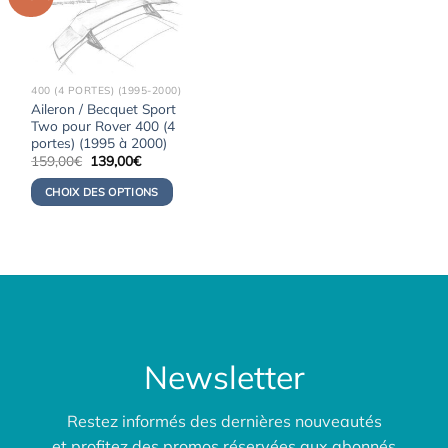
400 (4 PORTES) (1995-2000)
Aileron / Becquet Sport
Two pour Rover 400 (4
portes) (1995 à 2000)
Le
Le
159,00
€
139,00
€
prix
prix
initial
actuel
CHOIX DES OPTIONS
était :
est :
159,00€.
139,00€.
Newsletter
Restez informés des dernières nouveautés
et profitez des promos réservées aux abonnés