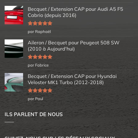
5
Becquet / Extension CAP pour Audi A5 F5
Cabrio (depuis 2016)
Note
5
sur
par Raphaël
5
Aileron / Becquet pour Peugeot 508 SW
(2010 à Aujourd'hui)
Note
5
sur
par Fabrice
5
Becquet / Extension CAP pour Hyundai
Veloster MK1 Turbo (2012-2018)
Note
5
sur
par Paul
5
ILS PARLENT DE NOUS