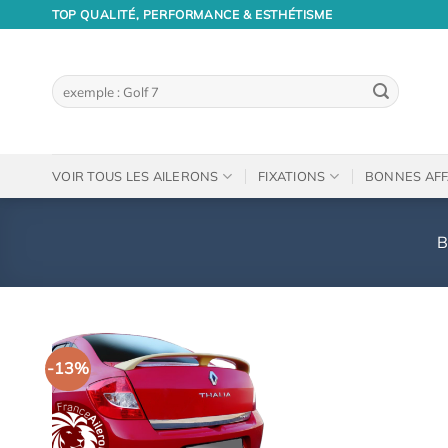
Passer
TOP QUALITÉ, PERFORMANCE & ESTHÉTISME
au
contenu
Recherche
pour :
VOIR TOUS LES AILERONS
FIXATIONS
BONNES AFF
B
-13%