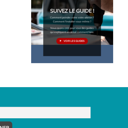
SUIVEZ LE GUIDE !
Comment peindre votre votre aileron ?
Comment l'installer vous-même ?
Nous avons créé pour vous des guides
qui expliquent en détail comment faire.
VOIR LES GUIDES