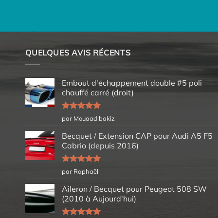
QUELQUES AVIS RÉCENTS
Embout d'échappement double #5 poli
chauffé carré (droit)
Note
5
sur
par Mouaad bakiz
5
Becquet / Extension CAP pour Audi A5 F5
Cabrio (depuis 2016)
Note
5
sur
par Raphaël
5
Aileron / Becquet pour Peugeot 508 SW
(2010 à Aujourd'hui)