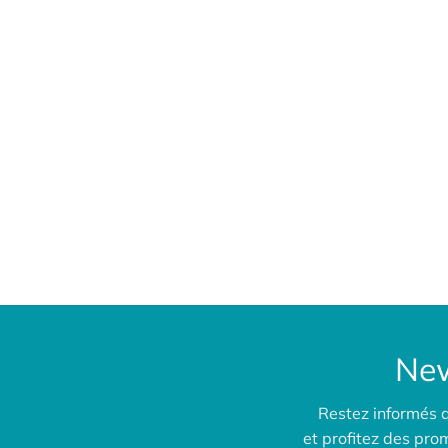
New
Restez informés 
et profitez des pr