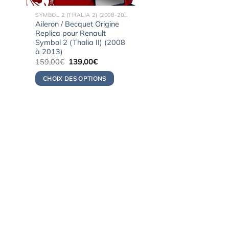
SYMBOL 2 (THALIA 2) (2008-2013)
Aileron / Becquet Origine
Replica pour Renault
Symbol 2 (Thalia II) (2008
à 2013)
Le
Le
159,00
€
139,00
€
prix
prix
initial
actuel
CHOIX DES OPTIONS
était :
est :
159,00€.
139,00€.