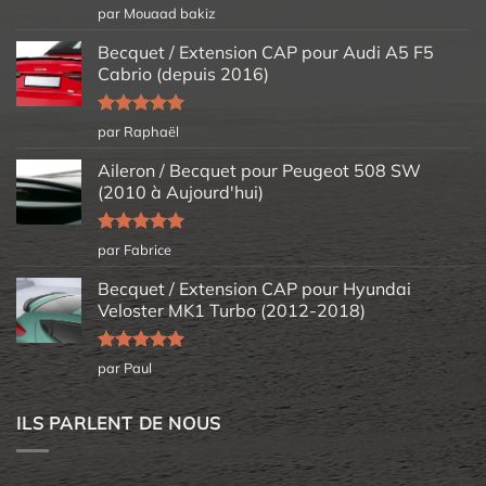
Note
5
sur
par Mouaad bakiz
5
Becquet / Extension CAP pour Audi A5 F5
Cabrio (depuis 2016)
Note
5
sur
par Raphaël
5
Aileron / Becquet pour Peugeot 508 SW
(2010 à Aujourd'hui)
Note
5
sur
par Fabrice
5
Becquet / Extension CAP pour Hyundai
Veloster MK1 Turbo (2012-2018)
Note
5
sur
par Paul
5
ILS PARLENT DE NOUS