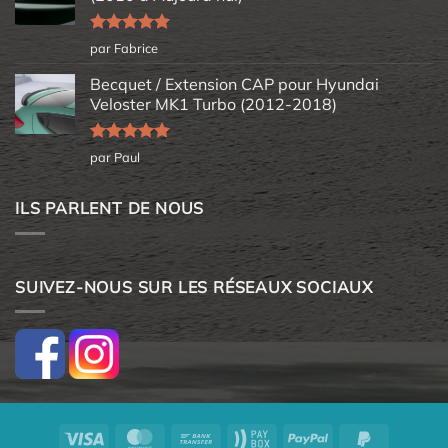
Note
5
sur
par Fabrice
5
Becquet / Extension CAP pour Hyundai
Veloster MK1 Turbo (2012-2018)
Note
5
sur
par Paul
5
ILS PARLENT DE NOUS
SUIVEZ-NOUS SUR LES RÉSEAUX SOCIAUX