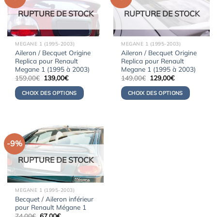
RUPTURE DE STOCK
RUPTURE DE STOCK
MEGANE 1 (1995-2003)
MEGANE 1 (1995-2003)
Aileron / Becquet Origine
Aileron / Becquet Origine
Replica pour Renault
Replica pour Renault
Megane 1 (1995 à 2003)
Megane 1 (1995 à 2003)
Le
Le
Le
Le
159,00
€
139,00
€
149,00
€
129,00
€
prix
prix
prix
prix
initial
actuel
initial
actuel
CHOIX DES OPTIONS
CHOIX DES OPTIONS
était :
est :
était :
est :
159,00€.
139,00€.
149,00€.
129,00€.
-9%
RUPTURE DE STOCK
MEGANE 1 (1995-2003)
Becquet / Aileron inférieur
pour Renault Mégane 1
Le
Le
74,00
€
67,00
€