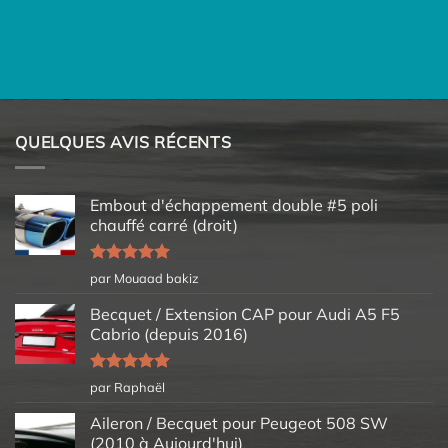
QUELQUES AVIS RÉCENTS
Embout d'échappement double #5 poli
chauffé carré (droit)
Note
5
sur
par Mouaad bakiz
5
Becquet / Extension CAP pour Audi A5 F5
Cabrio (depuis 2016)
Note
5
sur
par Raphaël
5
Aileron / Becquet pour Peugeot 508 SW
(2010 à Aujourd'hui)