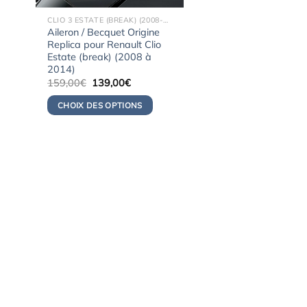
CLIO 3 ESTATE (BREAK) (2008-2014)
Aileron / Becquet Origine
Replica pour Renault Clio
Estate (break) (2008 à
2014)
Le
Le
159,00
€
139,00
€
prix
prix
initial
actuel
CHOIX DES OPTIONS
était :
est :
159,00€.
139,00€.