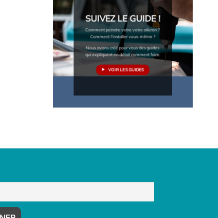
SUIVEZ LE GUIDE !
Comment peindre votre votre aileron ?
Comment l'installer vous-même ?
Nous avons créé pour vous des guides
qui expliquent en détail comment faire.
VOIR LES GUIDES