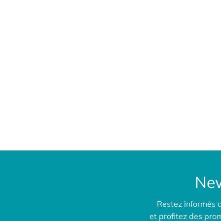
New
Restez informés 
et profitez des pr