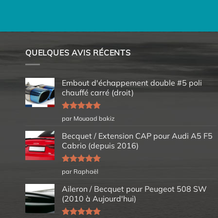
QUELQUES AVIS RÉCENTS
Embout d'échappement double #5 poli
chauffé carré (droit)
Note
5
sur
par Mouaad bakiz
5
Becquet / Extension CAP pour Audi A5 F5
Cabrio (depuis 2016)
Note
5
sur
par Raphaël
5
Aileron / Becquet pour Peugeot 508 SW
(2010 à Aujourd'hui)