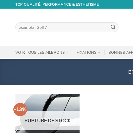
Passer
TOP QUALITÉ, PERFORMANCE & ESTHÉTISME
au
contenu
Recherche
pour :
VOIR TOUS LES AILERONS
FIXATIONS
BONNES AFF
B
-13%
RUPTURE DE STOCK