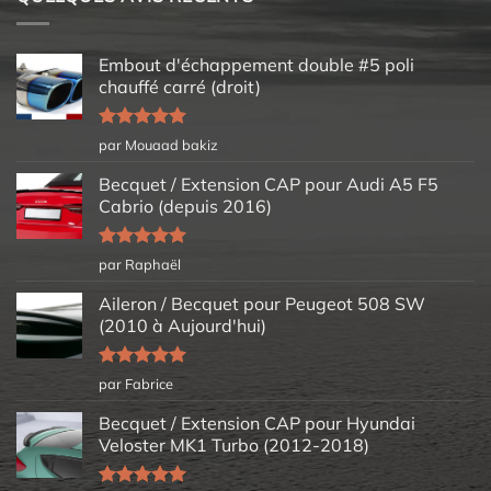
Embout d'échappement double #5 poli
chauffé carré (droit)
Note
5
sur
par Mouaad bakiz
5
Becquet / Extension CAP pour Audi A5 F5
Cabrio (depuis 2016)
Note
5
sur
par Raphaël
5
Aileron / Becquet pour Peugeot 508 SW
(2010 à Aujourd'hui)
Note
5
sur
par Fabrice
5
Becquet / Extension CAP pour Hyundai
Veloster MK1 Turbo (2012-2018)