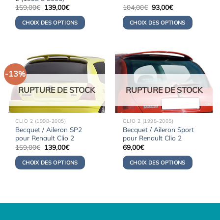
Le
Le
Le
Le
159,00
€
139,00
€
104,00
€
93,00
€
prix
prix
prix
prix
initial
actuel
initial
actuel
CHOIX DES OPTIONS
CHOIX DES OPTIONS
était :
est :
était :
est :
159,00€.
139,00€.
104,00€.
93,00€.
-13%
RUPTURE DE STOCK
RUPTURE DE STOCK
CLIO 2 (1998-2005)
CLIO 2 (1998-2005)
Becquet / Aileron SP2
Becquet / Aileron Sport
pour Renault Clio 2
pour Renault Clio 2
Le
Le
159,00
€
139,00
€
69,00
€
prix
prix
initial
actuel
CHOIX DES OPTIONS
CHOIX DES OPTIONS
était :
est :
159,00€.
139,00€.