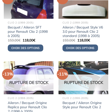
CLIO 2 (1998-2005)
CLIO 2 (1998-2005)
Becquet / Aileron SFT
Aileron / Becquet Style V6
pour Renault Clio 2 (1998
3.0 pour Renault Clio 2
à 2005)
standard (1998 à 2005)
Le
Le
Le
Le
159,00
€
118,00
€
159,00
€
118,00
€
prix
prix
prix
prix
initial
actuel
initial
actuel
CHOIX DES OPTIONS
CHOIX DES OPTIONS
était :
est :
était :
est :
159,00€.
118,00€.
159,00€.
118,00€.
-13%
-11%
RUPTURE DE STOCK
RUPTURE DE STOCK
CLIO 2 (1998-2005)
CLIO 2 (1998-2005)
Aileron / Becquet Origine
Becquet / Aileron Origine
Replica pour Renault Clio
Style pour Renault Clio 2
2 (1998 à 2005)