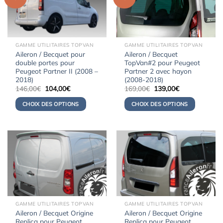
GAMME UTILITAIRES TOPVAN
GAMME UTILITAIRES TOPVAN
Aileron / Becquet pour
Aileron / Becquet
double portes pour
TopVan#2 pour Peugeot
Peugeot Partner II (2008 –
Partner 2 avec hayon
2018)
(2008-2018)
Le
Le
Le
Le
146,00
€
104,00
€
169,00
€
139,00
€
prix
prix
prix
prix
initial
actuel
initial
actuel
CHOIX DES OPTIONS
CHOIX DES OPTIONS
était :
est :
était :
est :
146,00€.
104,00€.
169,00€.
139,00€.
GAMME UTILITAIRES TOPVAN
GAMME UTILITAIRES TOPVAN
Aileron / Becquet Origine
Aileron / Becquet Origine
Replica pour Peugeot
Replica pour Peugeot