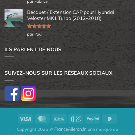
Note
5
sur
par Fabrice
5
Becquet / Extension CAP pour Hyundai
Veloster MK1 Turbo (2012-2018)
Note
5
sur
par Paul
5
ILS PARLENT DE NOUS
SUIVEZ-NOUS SUR LES RÉSEAUX SOCIAUX
Copyright 2026 ©
FranceAileron.fr
, une marque de