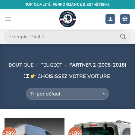
Passer
TOP QUALITÉ, PERFORMANCE & ESTHÉTISME
au
contenu
Recherche
pour :
BOUTIQUE
/
PEUGEOT
/
PARTNER 2 (2008-2018)
CHOISISSEZ VOTRE VOITURE
-29%
-18%