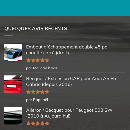
QUELQUES AVIS RÉCENTS
Embout d'échappement double #5 poli
chauffé carré (droit)
Note
5
sur
par Mouaad bakiz
5
Becquet / Extension CAP pour Audi A5 F5
Cabrio (depuis 2016)
Note
5
sur
par Raphaël
5
Aileron / Becquet pour Peugeot 508 SW
(2010 à Aujourd'hui)