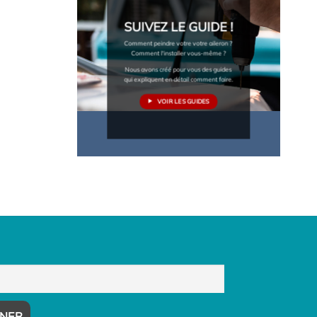
SUIVEZ LE GUIDE !
Comment peindre votre votre aileron ?
Comment l'installer vous-même ?
Nous avons créé pour vous des guides
qui expliquent en détail comment faire.
VOIR LES GUIDES