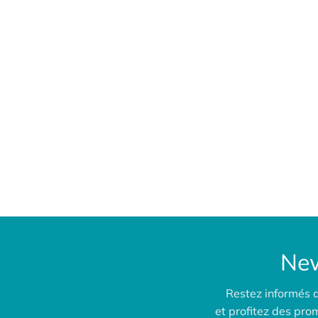
New
Restez informés 
et profitez des pr