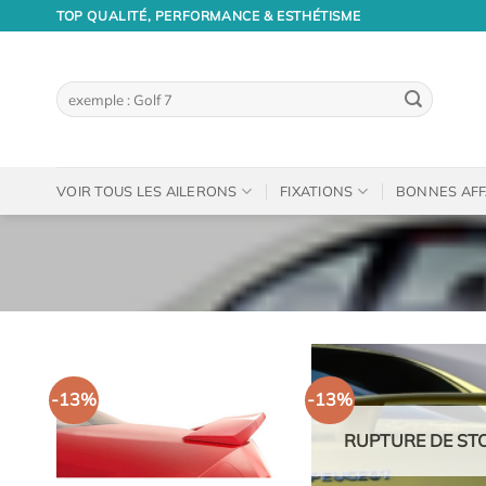
Passer
TOP QUALITÉ, PERFORMANCE & ESTHÉTISME
au
contenu
Recherche
pour :
VOIR TOUS LES AILERONS
FIXATIONS
BONNES AFF
-13%
-13%
RUPTURE DE ST