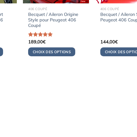
406 COUPÉ
406 COUPÉ
rt
Becquet / Aileron Origine
Becquet / Aileron
06
Style pour Peugeot 406
Peugeot 406 Cou
)
Coupé
Note
189,00
5.00
€
144,00
€
x
sur 5
uel
CHOIX DES OPTIONS
CHOIX DES OPTI
:
9,00€.