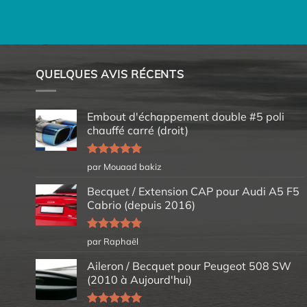
QUELQUES AVIS RÉCENTS
Embout d'échappement double #5 poli
chauffé carré (droit)
Note
5
sur
par Mouaad bakiz
5
Becquet / Extension CAP pour Audi A5 F5
Cabrio (depuis 2016)
Note
5
sur
par Raphaël
5
Aileron / Becquet pour Peugeot 508 SW
(2010 à Aujourd'hui)