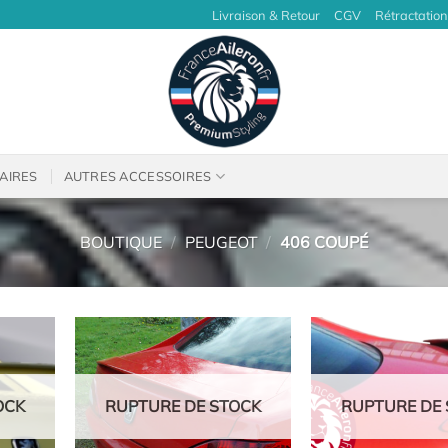
Livraison & Retour
CGV
Rétractation
AIRES
AUTRES ACCESSOIRES
BOUTIQUE
/
PEUGEOT
/
406 COUPÉ
OCK
RUPTURE DE STOCK
RUPTURE DE 