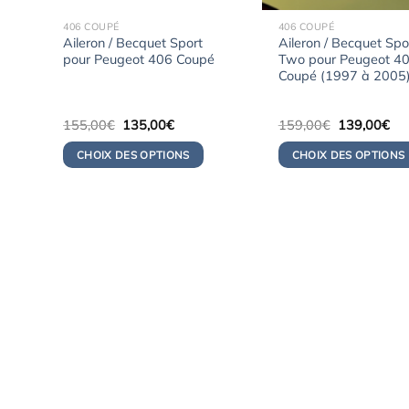
406 COUPÉ
406 COUPÉ
Aileron / Becquet Sport
Aileron / Becquet Spo
pour Peugeot 406 Coupé
Two pour Peugeot 4
Coupé (1997 à 2005
Le
Le
Le
Le
155,00
€
135,00
€
159,00
€
139,00
€
prix
prix
prix
pri
initial
actuel
initial
act
CHOIX DES OPTIONS
CHOIX DES OPTIONS
était :
est :
était :
est 
155,00€.
135,00€.
159,00€.
13