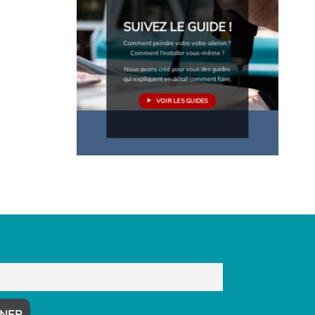
SUIVEZ LE GUIDE !
Comment peindre votre votre aileron ?
Comment l'installer vous-même ?
Nous avons créé pour vous des guides
qui expliquent en détail comment faire.
VOIR LES GUIDES