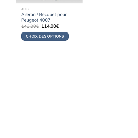
4007
Aileron / Becquet pour
Peugeot 4007
Le
Le
143,00
€
114,00
€
prix
prix
initial
actuel
CHOIX DES OPTIONS
était :
est :
143,00€.
114,00€.