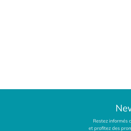
New
Restez informés 
et profitez des pr