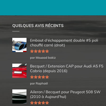
QUELQUES AVIS RÉCENTS
Embout d'échappement double #5 poli
chauffé carré (droit)
Note
5
sur
par Mouaad bakiz
5
Becquet / Extension CAP pour Audi A5 F5
Cabrio (depuis 2016)
Note
5
sur
par Raphaël
5
Aileron / Becquet pour Peugeot 508 SW
(2010 à Aujourd'hui)