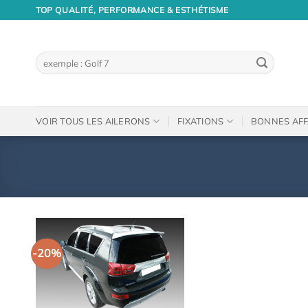
Passer
TOP QUALITÉ, PERFORMANCE & ESTHÉTISME
au
contenu
Recherche
pour :
VOIR TOUS LES AILERONS
FIXATIONS
BONNES AFF
-20%