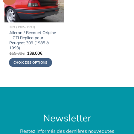
309 (1985-1993)
Aileron / Becquet Origine
– GTi Replica pour
Peugeot 309 (1985 à
1993)
Le
Le
159,00
€
139,00
€
prix
prix
initial
actuel
CHOIX DES OPTIONS
était :
est :
159,00€.
139,00€.
Newsletter
Restez informés des dernières nouveautés