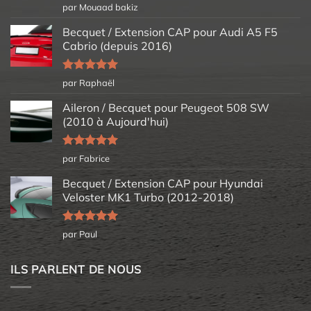
Note
5
sur
par Mouaad bakiz
5
Becquet / Extension CAP pour Audi A5 F5
Cabrio (depuis 2016)
Note
5
sur
par Raphaël
5
Aileron / Becquet pour Peugeot 508 SW
(2010 à Aujourd'hui)
Note
5
sur
par Fabrice
5
Becquet / Extension CAP pour Hyundai
Veloster MK1 Turbo (2012-2018)
Note
5
sur
par Paul
5
ILS PARLENT DE NOUS