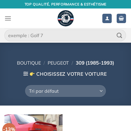
Passer
TOP QUALITÉ, PERFORMANCE & ESTHÉTISME
au
contenu
Recherche
pour :
BOUTIQUE
/
PEUGEOT
/
309 (1985-1993)
CHOISISSEZ VOTRE VOITURE
-13%