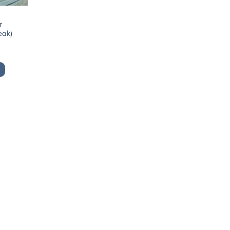
r
eak)
el
0€.