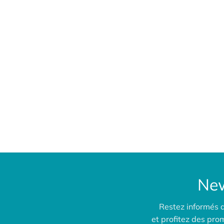
New
Restez informés 
et profitez des pr