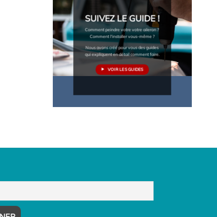
SUIVEZ LE GUIDE !
Comment peindre votre votre aileron ?
Comment l'installer vous-même ?
Nous avons créé pour vous des guides
qui expliquent en détail comment faire.
VOIR LES GUIDES