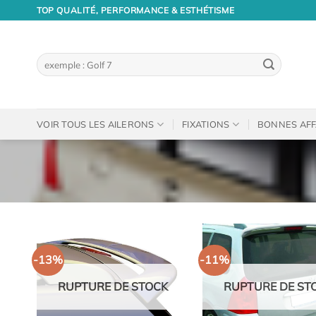
Passer
TOP QUALITÉ, PERFORMANCE & ESTHÉTISME
au
contenu
Recherche
pour :
VOIR TOUS LES AILERONS
FIXATIONS
BONNES AFF
-13%
-11%
RUPTURE DE STOCK
RUPTURE DE ST