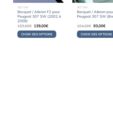
307 SW
307 SW
Becquet / Aileron F2 pour
Becquet / Aileron pou
Peugeot 307 SW (2002 à
Peugeot 307 SW (Br
2008)
Le
Le
Le
Le
159,00
€
139,00
€
104,00
€
93,00
€
prix
prix
prix
prix
initial
actuel
initial
actu
CHOIX DES OPTIONS
CHOIX DES OPTIONS
était :
est :
était :
est :
159,00€.
139,00€.
104,00€.
93,0