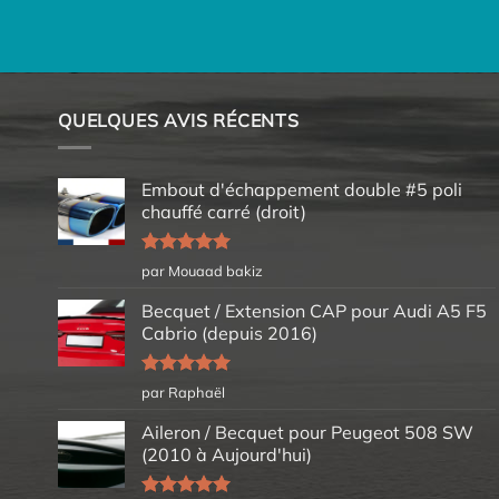
QUELQUES AVIS RÉCENTS
Embout d'échappement double #5 poli
chauffé carré (droit)
Note
5
sur
par Mouaad bakiz
5
Becquet / Extension CAP pour Audi A5 F5
Cabrio (depuis 2016)
Note
5
sur
par Raphaël
5
Aileron / Becquet pour Peugeot 508 SW
(2010 à Aujourd'hui)