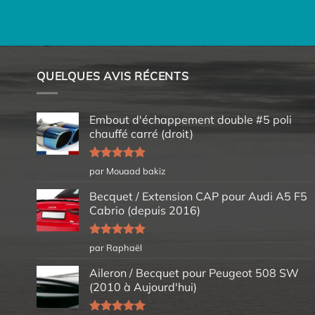
QUELQUES AVIS RÉCENTS
Embout d'échappement double #5 poli
chauffé carré (droit)
Note
5
sur
par Mouaad bakiz
5
Becquet / Extension CAP pour Audi A5 F5
Cabrio (depuis 2016)
Note
5
sur
par Raphaël
5
Aileron / Becquet pour Peugeot 508 SW
(2010 à Aujourd'hui)