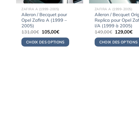
ZAFIRA A (1999-2005)
ZAFIRA A (1999-2005)
Aileron / Becquet pour
Aileron / Becquet Ori
Opel Zafira A (1999 –
Replica pour Opel Zaf
2005)
I/A (1999 à 2005)
Le
Le
Le
Le
131,00
€
105,00
€
149,00
€
129,00
€
prix
prix
prix
pri
initial
actuel
initial
act
CHOIX DES OPTIONS
CHOIX DES OPTIONS
était :
est :
était :
est 
131,00€.
105,00€.
149,00€.
12