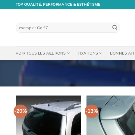
Passer
TOP QUALITÉ, PERFORMANCE & ESTHÉTISME
au
contenu
Recherche
pour :
VOIR TOUS LES AILERONS
FIXATIONS
BONNES AFF
-20%
-13%