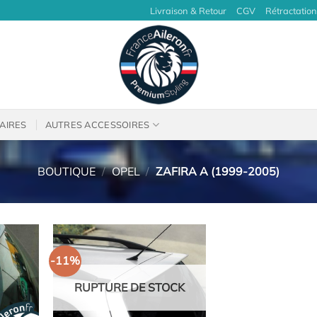
Livraison & Retour
CGV
Rétractation
AIRES
AUTRES ACCESSOIRES
BOUTIQUE
/
OPEL
/
ZAFIRA A (1999-2005)
-11%
RUPTURE DE STOCK