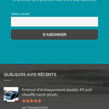
Votre email
QUELQUES AVIS RÉCENTS
Embout d'échappement double #5 poli
chauffé carré (droit)
Note
5
sur
par Mouaad bakiz