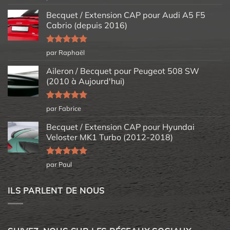
5
Becquet / Extension CAP pour Audi A5 F5
Cabrio (depuis 2016)
Note
5
sur
par Raphaël
5
Aileron / Becquet pour Peugeot 508 SW
(2010 à Aujourd'hui)
Note
5
sur
par Fabrice
5
Becquet / Extension CAP pour Hyundai
Veloster MK1 Turbo (2012-2018)
Note
5
sur
par Paul
5
ILS PARLENT DE NOUS