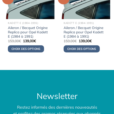
KADETT E (1984-1991)
KADETT E (1984-1991)
Aileron / Becquet Origine
Aileron / Becquet Origine
Replica pour Opel Kadett
Replica pour Opel Kadett
E (1984 à 1991)
E (1984 à 1991)
Le
Le
Le
Le
159,00
€
139,00
€
159,00
€
139,00
€
prix
prix
prix
prix
initial
actuel
initial
actuel
CHOIX DES OPTIONS
CHOIX DES OPTIONS
était :
est :
était :
est :
159,00€.
139,00€.
159,00€.
139,00€.
Newsletter
Restez informés des dernières nouveautés
et profitez des promos réservées aux abonnés