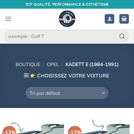
Passer
TOP QUALITÉ, PERFORMANCE & ESTHÉTISME
au
contenu
Recherche
pour :
BOUTIQUE
/
OPEL
/
KADETT E (1984-1991)
CHOISISSEZ VOTRE VOITURE
-13%
-13%