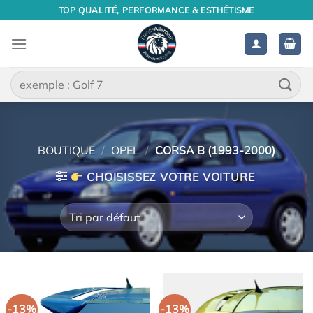
Passer
TOP QUALITÉ, PERFORMANCE & ESTHÉTISME
au
contenu
Recherche
pour :
BOUTIQUE
/
OPEL
/
CORSA B (1993-2000)
CHOISISSEZ VOTRE VOITURE
-13%
-13%