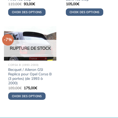
Le
Le
119,00
€
93,00
€
105,00
€
prix
prix
initial
actuel
CHOIX DES OPTIONS
CHOIX DES OPTIONS
était :
est :
119,00€.
93,00€.
-7%
RUPTURE DE STOCK
CORSA B (1993-2000)
Becquet / Aileron GSI
Replica pour Opel Corsa B
(3 portes) (de 1993 à
2000)
Le
Le
189,00
€
175,00
€
prix
prix
initial
actuel
CHOIX DES OPTIONS
était :
est :
189,00€.
175,00€.