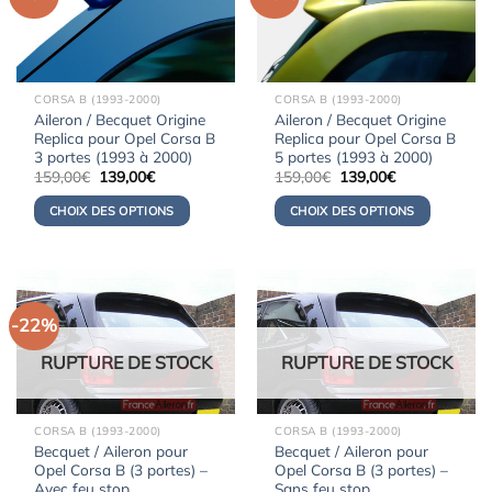
CORSA B (1993-2000)
CORSA B (1993-2000)
Aileron / Becquet Origine
Aileron / Becquet Origine
Replica pour Opel Corsa B
Replica pour Opel Corsa B
3 portes (1993 à 2000)
5 portes (1993 à 2000)
Le
Le
Le
Le
159,00
€
139,00
€
159,00
€
139,00
€
prix
prix
prix
prix
initial
actuel
initial
actuel
CHOIX DES OPTIONS
CHOIX DES OPTIONS
était :
est :
était :
est :
159,00€.
139,00€.
159,00€.
139,00€.
-22%
RUPTURE DE STOCK
RUPTURE DE STOCK
CORSA B (1993-2000)
CORSA B (1993-2000)
Becquet / Aileron pour
Becquet / Aileron pour
Opel Corsa B (3 portes) –
Opel Corsa B (3 portes) –
Avec feu stop
Sans feu stop