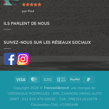
Note
5
sur
par Paul
5
ILS PARLENT DE NOUS
SUIVEZ-NOUS SUR LES RÉSEAUX SOCIAUX
Copyright 2026 ©
FranceAileron.fr
, une marque de
VERONIQUE RODRIGUES - EIRL CHARDIN VIKING AUTO
SIRET : 511 610 479 00020 - TVA : FR61511610479 -
Déclaration CNIL n°1590448