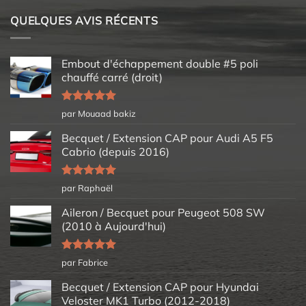
QUELQUES AVIS RÉCENTS
Embout d'échappement double #5 poli
chauffé carré (droit)
Note
5
sur
par Mouaad bakiz
5
Becquet / Extension CAP pour Audi A5 F5
Cabrio (depuis 2016)
Note
5
sur
par Raphaël
5
Aileron / Becquet pour Peugeot 508 SW
(2010 à Aujourd'hui)
Note
5
sur
par Fabrice
5
Becquet / Extension CAP pour Hyundai
Veloster MK1 Turbo (2012-2018)