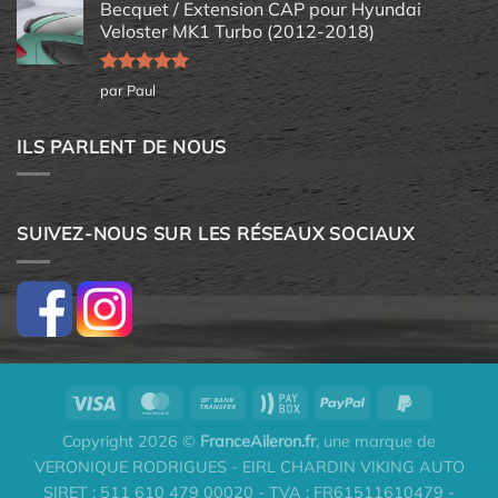
Becquet / Extension CAP pour Hyundai
Veloster MK1 Turbo (2012-2018)
Note
5
sur
par Paul
5
ILS PARLENT DE NOUS
SUIVEZ-NOUS SUR LES RÉSEAUX SOCIAUX
Copyright 2026 ©
FranceAileron.fr
, une marque de
VERONIQUE RODRIGUES - EIRL CHARDIN VIKING AUTO
SIRET : 511 610 479 00020 - TVA : FR61511610479 -