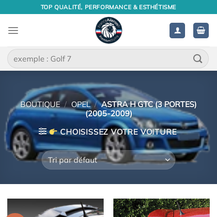
Passer
TOP QUALITÉ, PERFORMANCE & ESTHÉTISME
au
contenu
Recherche
pour :
BOUTIQUE
/
OPEL
/
ASTRA H GTC (3 PORTES)
(2005-2009)
CHOISISSEZ VOTRE VOITURE