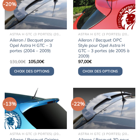
-20%
ASTRA H GTC (3 PORTES) (2005-2009)
ASTRA H GTC (3 PORTES) (2005-2009)
Aileron / Becquet pour
Aileron / Becquet OPC
Opel Astra H GTC – 3
Style pour Opel Astra H
portes (2004 – 2009)
GTC – 3 portes (de 2005 à
2009)
Le
Le
131,00
€
105,00
€
97,00
€
prix
prix
initial
actuel
CHOIX DES OPTIONS
CHOIX DES OPTIONS
était :
est :
131,00€.
105,00€.
-13%
-22%
ASTRA H GTC (3 PORTES) (2005-2009)
ASTRA H GTC (3 PORTES) (2005-2009)
Aileron / Becquet Origine
Aileron / Becquet 3D pour