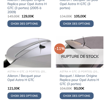
Replica pour Opel Astra H
Opel Astra H GTC (3
GTC (3 portes) (2005 à
portes)
2009)
Le
Le
Le
Le
149,00
€
129,00
€
134,00
€
105,00
€
prix
prix
prix
prix
initial
actuel
initial
actuel
CHOIX DES OPTIONS
CHOIX DES OPTIONS
était :
est :
était :
est :
149,00€.
129,00€.
134,00€.
105,00€.
-11%
RUPTURE DE STOCK
ASTRA H GTC (3 PORTES) (2005-2009)
ASTRA H GTC (3 PORTES) (2005-2009)
Aileron / Becquet pour
Becquet / Aileron Origine
Opel Astra H GTC
Replica pour Opel Astra H
GTC (3 portes)
Le
Le
121,00
€
104,00
€
93,00
€
prix
prix
initial
actuel
CHOIX DES OPTIONS
CHOIX DES OPTIONS
était :
est :
104,00€.
93,00€.