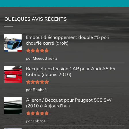
QUELQUES AVIS RÉCENTS
Embout d'échappement double #5 poli
chauffé carré (droit)
Note
5
sur
par Mouaad bakiz
5
Becquet / Extension CAP pour Audi A5 F5
Cabrio (depuis 2016)
Note
5
sur
par Raphaël
5
Aileron / Becquet pour Peugeot 508 SW
(2010 à Aujourd'hui)
Note
5
sur
par Fabrice
5