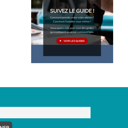
SUIVEZ LE GUIDE !
Comment peindre votre votre aileron ?
Comment l'installer vous-même ?
Nous avons créé pour vous des guides
qui expliquent en détail comment faire.
VOIR LES GUIDES