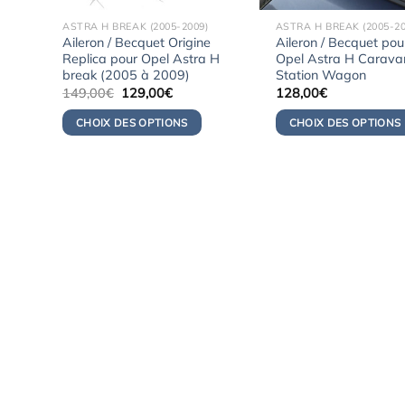
ASTRA H BREAK (2005-2009)
ASTRA H BREAK (2005-20
Aileron / Becquet Origine
Aileron / Becquet pou
Replica pour Opel Astra H
Opel Astra H Caravan
break (2005 à 2009)
Station Wagon
Le
Le
149,00
€
129,00
€
128,00
€
prix
prix
initial
actuel
CHOIX DES OPTIONS
CHOIX DES OPTIONS
était :
est :
149,00€.
129,00€.