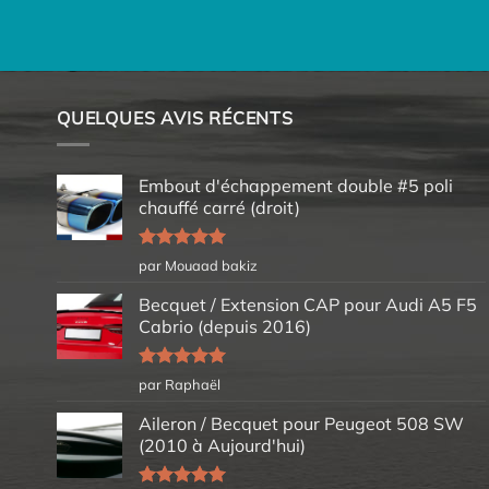
QUELQUES AVIS RÉCENTS
Embout d'échappement double #5 poli
chauffé carré (droit)
Note
5
sur
par Mouaad bakiz
5
Becquet / Extension CAP pour Audi A5 F5
Cabrio (depuis 2016)
Note
5
sur
par Raphaël
5
Aileron / Becquet pour Peugeot 508 SW
(2010 à Aujourd'hui)