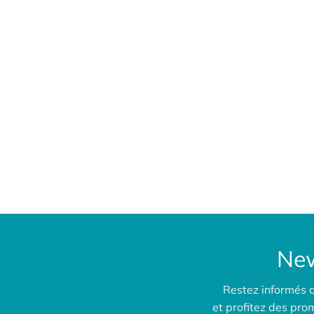
New
Restez informés 
et profitez des pr