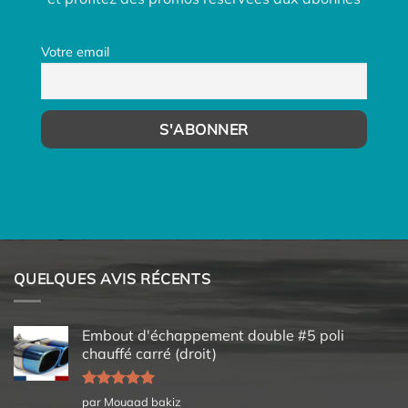
Votre email
QUELQUES AVIS RÉCENTS
Embout d'échappement double #5 poli
chauffé carré (droit)
Note
5
sur
par Mouaad bakiz