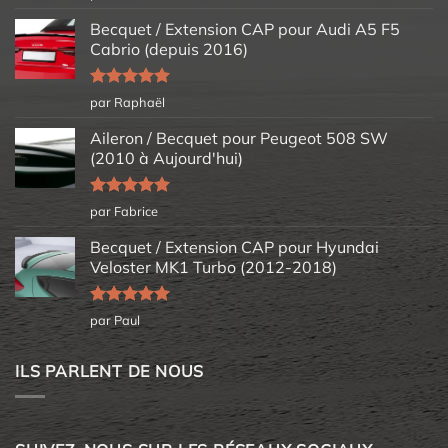
5
Becquet / Extension CAP pour Audi A5 F5
Cabrio (depuis 2016)
Note
5
sur
par Raphaël
5
Aileron / Becquet pour Peugeot 508 SW
(2010 à Aujourd'hui)
Note
5
sur
par Fabrice
5
Becquet / Extension CAP pour Hyundai
Veloster MK1 Turbo (2012-2018)
Note
5
sur
par Paul
5
ILS PARLENT DE NOUS