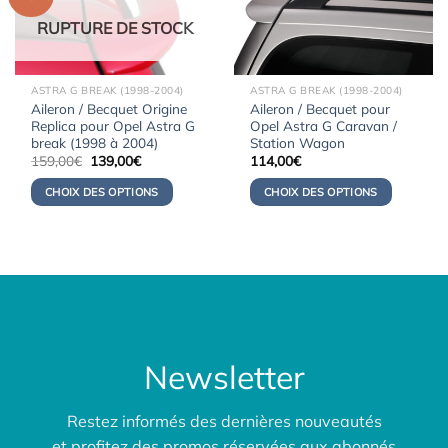
RUPTURE DE STOCK
ASTRA G BREAK (1998-2004)
ASTRA G BREAK (1998-2004)
Aileron / Becquet Origine
Aileron / Becquet pour
Replica pour Opel Astra G
Opel Astra G Caravan /
break (1998 à 2004)
Station Wagon
Le
Le
159,00
€
139,00
€
114,00
€
prix
prix
initial
actuel
CHOIX DES OPTIONS
CHOIX DES OPTIONS
était :
est :
159,00€.
139,00€.
Newsletter
Restez informés des dernières nouveautés
et profitez des promos réservées aux abonnés