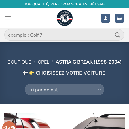
Passer
TOP QUALITÉ, PERFORMANCE & ESTHÉTISME
au
contenu
Recherche
pour :
BOUTIQUE
/
OPEL
/
ASTRA G BREAK (1998-2004)
CHOISISSEZ VOTRE VOITURE
-13%