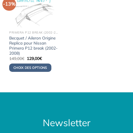
-13%
PRIMERA P12 BREAK (2002-2008)
Becquet / Aileron Origine
Replica pour Nissan
Primera P12 break (2002-
2008)
Le
Le
149,00
€
129,00
€
prix
prix
initial
actuel
CHOIX DES OPTIONS
était :
est :
149,00€.
129,00€.
Newsletter