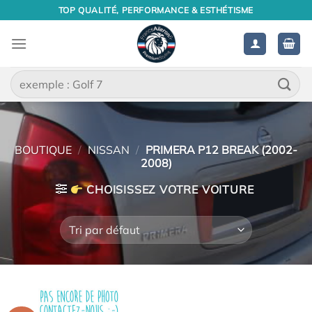
Passer
TOP QUALITÉ, PERFORMANCE & ESTHÉTISME
au
contenu
Recherche
pour :
BOUTIQUE
/
NISSAN
/
PRIMERA P12 BREAK (2002-
2008)
CHOISISSEZ VOTRE VOITURE