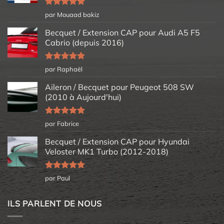
Note
5
sur
par Mouaad bakiz
5
Becquet / Extension CAP pour Audi A5 F5
Cabrio (depuis 2016)
Note
5
sur
par Raphaël
5
Aileron / Becquet pour Peugeot 508 SW
(2010 à Aujourd'hui)
Note
5
sur
par Fabrice
5
Becquet / Extension CAP pour Hyundai
Veloster MK1 Turbo (2012-2018)
Note
5
sur
par Paul
5
ILS PARLENT DE NOUS