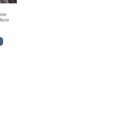
gine
Micra
x
uel
:
9,00€.