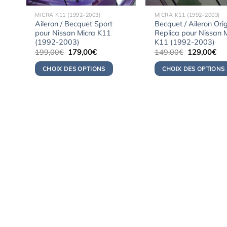
MICRA K11 (1992-2003)
MICRA K11 (1992-2003)
Aileron / Becquet Sport
Becquet / Aileron Ori
pour Nissan Micra K11
Replica pour Nissan 
(1992-2003)
K11 (1992-2003)
Le
Le
Le
Le
199,00
€
179,00
€
149,00
€
129,00
€
prix
prix
prix
pri
initial
actuel
initial
act
CHOIX DES OPTIONS
CHOIX DES OPTIONS
était :
est :
était :
est 
199,00€.
179,00€.
149,00€.
12