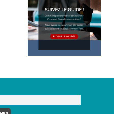
SUIVEZ LE GUIDE !
Comment peindre votre votre aileron ?
Comment l'installer vous-même ?
Nous avons créé pour vous des guides
qui expliquent en détail comment faire.
VOIR LES GUIDES