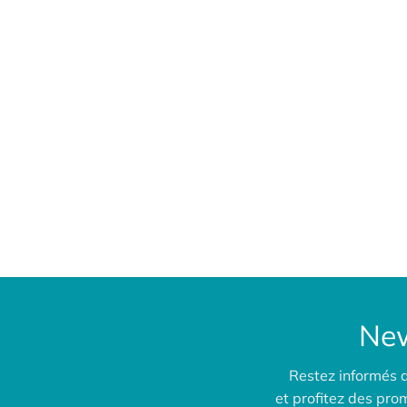
New
Restez informés 
et profitez des pr