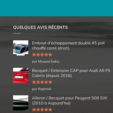
QUELQUES AVIS RÉCENTS
Embout d'échappement double #5 poli
chauffé carré (droit)
Note
5
sur
par Mouaad bakiz
5
Becquet / Extension CAP pour Audi A5 F5
Cabrio (depuis 2016)
Note
5
sur
par Raphaël
5
Aileron / Becquet pour Peugeot 508 SW
(2010 à Aujourd'hui)