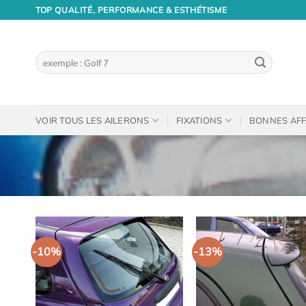
Passer
TOP QUALITÉ, PERFORMANCE & ESTHÉTISME
au
contenu
Recherche
pour :
VOIR TOUS LES AILERONS
FIXATIONS
BONNES AFF
-10%
-13%