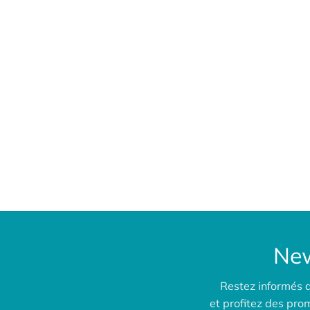
New
Restez informés 
et profitez des pr