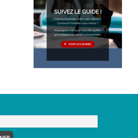
SUIVEZ LE GUIDE !
Comment peindre votre votre aileron ?
Comment l'installer vous-même ?
Nous avons créé pour vous des guides
qui expliquent en détail comment faire.
VOIR LES GUIDES