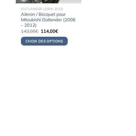
OUTLANDER (2006-2012)
Aileron / Becquet pour
Mitsubishi Outlander (2006
– 2012)
Le
Le
143,00
€
114,00
€
prix
prix
initial
actuel
CHOIX DES OPTIONS
était :
est :
143,00€.
114,00€.