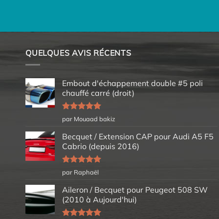
QUELQUES AVIS RÉCENTS
Embout d'échappement double #5 poli
chauffé carré (droit)
Note
5
sur
par Mouaad bakiz
5
Becquet / Extension CAP pour Audi A5 F5
Cabrio (depuis 2016)
Note
5
sur
par Raphaël
5
Aileron / Becquet pour Peugeot 508 SW
(2010 à Aujourd'hui)