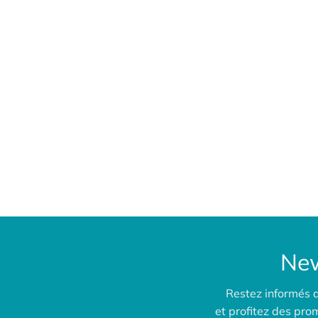
New
Restez informés 
et profitez des pr