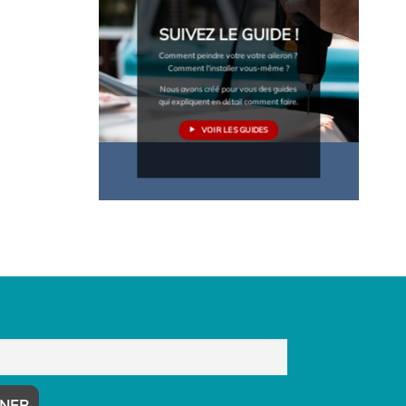
SUIVEZ LE GUIDE !
Comment peindre votre votre aileron ?
Comment l'installer vous-même ?
Nous avons créé pour vous des guides
qui expliquent en détail comment faire.
VOIR LES GUIDES