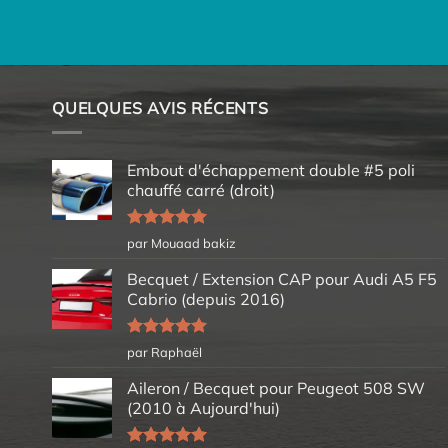
QUELQUES AVIS RÉCENTS
Embout d'échappement double #5 poli
chauffé carré (droit)
Note
5
sur
par Mouaad bakiz
5
Becquet / Extension CAP pour Audi A5 F5
Cabrio (depuis 2016)
Note
5
sur
par Raphaël
5
Aileron / Becquet pour Peugeot 508 SW
(2010 à Aujourd'hui)