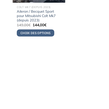
COLT MK7 (DEPUIS 2023)
Aileron / Becquet Sport
pour Mitsubishi Colt Mk7
(depuis 2023)
Le
Le
149,00
€
144,00
€
prix
prix
initial
actuel
CHOIX DES OPTIONS
était :
est :
149,00€.
144,00€.