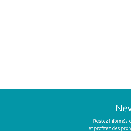
New
Restez informés 
et profitez des pr