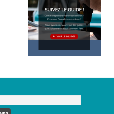
SUIVEZ LE GUIDE !
Comment peindre votre votre aileron ?
Comment l'installer vous-même ?
Nous avons créé pour vous des guides
qui expliquent en détail comment faire.
VOIR LES GUIDES