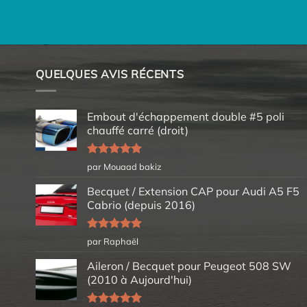
QUELQUES AVIS RÉCENTS
Embout d'échappement double #5 poli
chauffé carré (droit)
Note
5
sur
par Mouaad bakiz
5
Becquet / Extension CAP pour Audi A5 F5
Cabrio (depuis 2016)
Note
5
sur
par Raphaël
5
Aileron / Becquet pour Peugeot 508 SW
(2010 à Aujourd'hui)