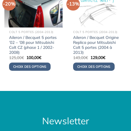
-20%
-13%
COLT 5 PORTES (2004-2013)
COLT 5 PORTES (2004-2013)
Aileron / Becquet 5 portes
Aileron / Becquet Origine
’02 – ’08 pour Mitsubishi
Replica pour Mitsubishi
Colt CZ (phase 1 / 2002-
Colt 5 portes (2004 à
2008)
2013)
Le
Le
Le
Le
125,00
€
100,00
€
149,00
€
129,00
€
prix
prix
prix
prix
initial
actuel
initial
actuel
CHOIX DES OPTIONS
CHOIX DES OPTIONS
était :
est :
était :
est :
125,00€.
100,00€.
149,00€.
129,00€.
Newsletter