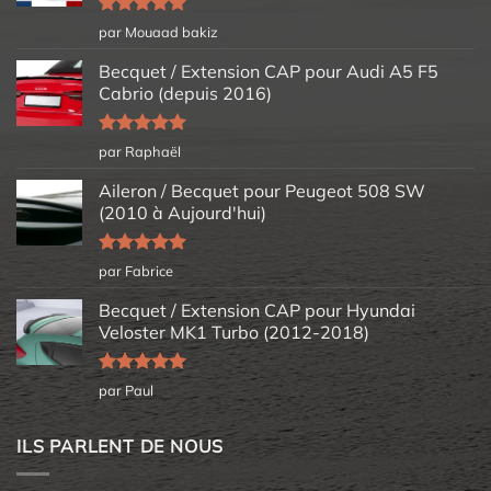
Note
5
sur
par Mouaad bakiz
5
Becquet / Extension CAP pour Audi A5 F5
Cabrio (depuis 2016)
Note
5
sur
par Raphaël
5
Aileron / Becquet pour Peugeot 508 SW
(2010 à Aujourd'hui)
Note
5
sur
par Fabrice
5
Becquet / Extension CAP pour Hyundai
Veloster MK1 Turbo (2012-2018)
Note
5
sur
par Paul
5
ILS PARLENT DE NOUS