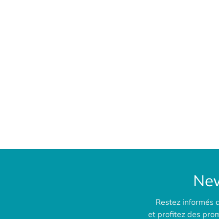
New
Restez informés 
et profitez des pr