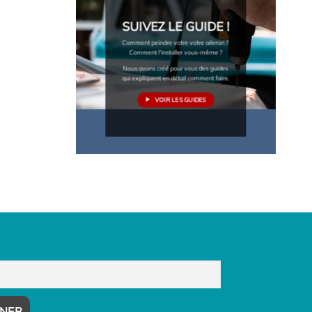
SUIVEZ LE GUIDE !
Comment peindre votre votre aileron ?
Comment l'installer vous-même ?
Nous avons créé pour vous des guides
qui expliquent en détail comment faire.
VOIR LES GUIDES