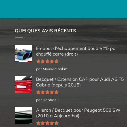
QUELQUES AVIS RÉCENTS
Embout d'échappement double #5 poli
chauffé carré (droit)
Note
5
sur
par Mouaad bakiz
5
Becquet / Extension CAP pour Audi A5 F5
Cabrio (depuis 2016)
Note
5
sur
par Raphaël
5
Aileron / Becquet pour Peugeot 508 SW
(2010 à Aujourd'hui)